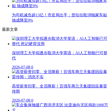
为司机减负超13亿！市监局出手：货拉拉取消独家车贴
抽成降至9%
最新文章
深圳理工大学拟逐步取消大学英语：AI人工智能已可替
代
2026-07-08
0
高管薪资归零、全员降薪！百强车商兰天集团回应暴雷
传闻
2026-07-08
0