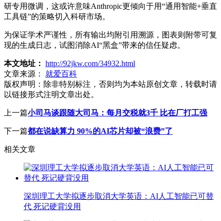
研专用微调，这或许意味Anthropic更倾向于用“通用智能+垂直
工具链”的策略切入科研市场。
为保证学术严谨性，所有输出均附引用溯源，图表则附带可复
现的生成日志，试图消除AI“黑盒”带来的信任疑虑。
本文地址：
http://92jkw.com/34932.html
文章来源：
就爱百科
版权声明：
除非特别标注，否则均为本站原创文章，转载时请
以链接形式注明文章出处。
上一篇
小司马谈跟随大司马：每月交税就3千 比在厂打工强
下一篇
都在说缺算力 90%的AI芯片却被“浪费”了
相关文章
深圳理工大学拟逐步取消大学英语：AI人工智能已可替
代 死记硬背没用