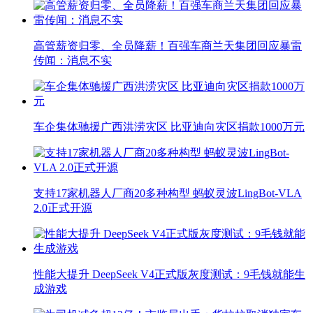
高管薪资归零、全员降薪！百强车商兰天集团回应暴雷
传闻：消息不实
车企集体驰援广西洪涝灾区 比亚迪向灾区捐款1000万元
支持17家机器人厂商20多种构型 蚂蚁灵波LingBot-VLA
2.0正式开源
性能大提升 DeepSeek V4正式版灰度测试：9毛钱就能生
成游戏