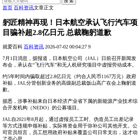
搜 索
首页
百科资讯
文章正文
躬匠精神再现！日本航空承认飞行汽车项
目骗补超2.8亿日元 总裁鞠躬道歉
就爱百科
百科资讯
2026-07-02 00:04:27
9
7月1日消息，据报道，日本航空公司（JAL）日前召开新闻发
布会，承认在“飞行汽车”和无人机研究项目中虚报劳动成本。
约5年时间内骗取超过2.8亿日元（约合人民币1167万元）政府
补贴，JAL分管创新业务的高级副总裁饭山高广在会上鞠躬道
歉。
据悉，涉事补贴来自日本经济产业省下属的新能源产业技术综
合开发机构（NEDO）的公募项目。
JAL自2021年8月起，通过虚报员工工时、伪造员工出差记录
等方式违规申领补贴，实际将资金用于弥补公司其他开支。公
司官员坦言，员工想用政府补贴来覆盖公司日常支出，这才动
了歪心思。