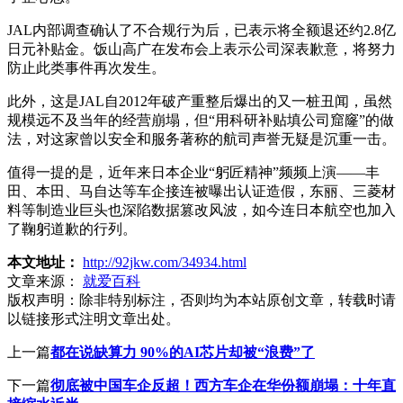
JAL内部调查确认了不合规行为后，已表示将全额退还约2.8亿
日元补贴金。饭山高广在发布会上表示公司深表歉意，将努力
防止此类事件再次发生。
此外，这是JAL自2012年破产重整后爆出的又一桩丑闻，虽然
规模远不及当年的经营崩塌，但“用科研补贴填公司窟窿”的做
法，对这家曾以安全和服务著称的航司声誉无疑是沉重一击。
值得一提的是，近年来日本企业“躬匠精神”频频上演——丰
田、本田、马自达等车企接连被曝出认证造假，东丽、三菱材
料等制造业巨头也深陷数据篡改风波，如今连日本航空也加入
了鞠躬道歉的行列。
本文地址：
http://92jkw.com/34934.html
文章来源：
就爱百科
版权声明：
除非特别标注，否则均为本站原创文章，转载时请
以链接形式注明文章出处。
上一篇
都在说缺算力 90%的AI芯片却被“浪费”了
下一篇
彻底被中国车企反超！西方车企在华份额崩塌：十年直