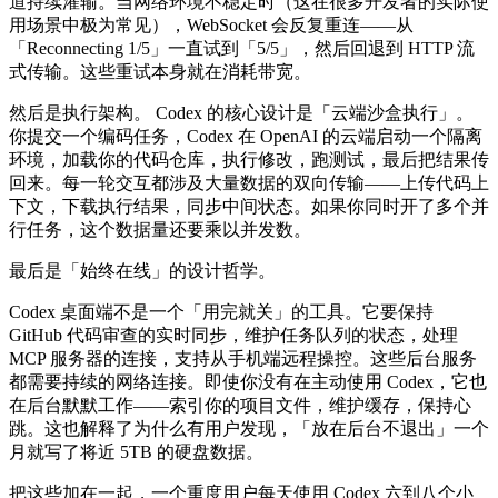
道持续灌输。当网络环境不稳定时（这在很多开发者的实际使
用场景中极为常见），WebSocket 会反复重连——从
「Reconnecting 1/5」一直试到「5/5」，然后回退到 HTTP 流
式传输。这些重试本身就在消耗带宽。
然后是执行架构。 Codex 的核心设计是「云端沙盒执行」。
你提交一个编码任务，Codex 在 OpenAI 的云端启动一个隔离
环境，加载你的代码仓库，执行修改，跑测试，最后把结果传
回来。每一轮交互都涉及大量数据的双向传输——上传代码上
下文，下载执行结果，同步中间状态。如果你同时开了多个并
行任务，这个数据量还要乘以并发数。
最后是「始终在线」的设计哲学。
Codex 桌面端不是一个「用完就关」的工具。它要保持
GitHub 代码审查的实时同步，维护任务队列的状态，处理
MCP 服务器的连接，支持从手机端远程操控。这些后台服务
都需要持续的网络连接。即使你没有在主动使用 Codex，它也
在后台默默工作——索引你的项目文件，维护缓存，保持心
跳。这也解释了为什么有用户发现，「放在后台不退出」一个
月就写了将近 5TB 的硬盘数据。
把这些加在一起，一个重度用户每天使用 Codex 六到八个小