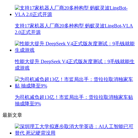
支持17家机器人厂商20多种构型 蚂蚁灵波LingBot-VLA
2.0正式开源
性能大提升 DeepSeek V4正式版灰度测试：9毛钱就能生
成游戏
为司机减负超13亿！市监局出手：货拉拉取消独家车贴
抽成降至9%
最新文章