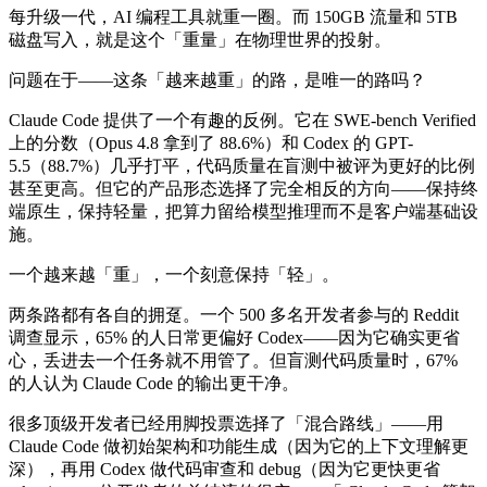
每升级一代，AI 编程工具就重一圈。而 150GB 流量和 5TB
磁盘写入，就是这个「重量」在物理世界的投射。
问题在于——这条「越来越重」的路，是唯一的路吗？
Claude Code 提供了一个有趣的反例。它在 SWE-bench Verified
上的分数（Opus 4.8 拿到了 88.6%）和 Codex 的 GPT-
5.5（88.7%）几乎打平，代码质量在盲测中被评为更好的比例
甚至更高。但它的产品形态选择了完全相反的方向——保持终
端原生，保持轻量，把算力留给模型推理而不是客户端基础设
施。
一个越来越「重」，一个刻意保持「轻」。
两条路都有各自的拥趸。一个 500 多名开发者参与的 Reddit
调查显示，65% 的人日常更偏好 Codex——因为它确实更省
心，丢进去一个任务就不用管了。但盲测代码质量时，67%
的人认为 Claude Code 的输出更干净。
很多顶级开发者已经用脚投票选择了「混合路线」——用
Claude Code 做初始架构和功能生成（因为它的上下文理解更
深），再用 Codex 做代码审查和 debug（因为它更快更省