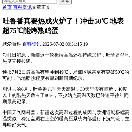
搜 索
首页
百科资讯
文章正文
吐鲁番真要热成火炉了！冲击50℃ 地表
超75℃能烤熟鸡蛋
就爱百科
百科资讯
2026-07-02 00:31:15
19
7月1日消息，新疆这一轮极端高温还在持续加码，吐鲁番盆地
热度直接拉满。
预报7月2日最高温有望冲到49℃，局部区域甚至有突破50℃的
可能，当地酷热程度有望刷新同期纪录。
刚过去的6月，吐鲁番几乎天天高温，30天里没有间断，40度
以上的酷热天数占了80%，不少站点高温天数已经追平往年同
期最高记录。
中国天气网科普：新疆这次高温过程的成因与欧洲近期极端高
温类似：稳定盘踞在上空的暖高压系统内部盛行下沉气流，主
导晴好天气。