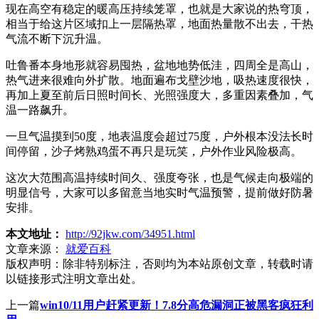
现在高空有稳定的暖高压持续笼罩，也就是大家说的热穹顶，
相当于给这片区域扣上一层隔热罩，地面热量散不出去，干热
气流不断下沉升温。
吐鲁番本身地形就容易囤热，盆地地势低洼，四周全是高山，
热气进来很难向外扩散。地面遍布戈壁沙地，吸热速度很快，
再加上夏至前后日照时间长、光照强度大，多重因素叠加，气
温一路飙升。
一旦气温摸到50度，地表温度会超过75度，户外根本没法长时
间停留，沙子烤熟鸡蛋不再只是玩笑，户外作业风险极高。
这次大范围高温持续时间久、强度夸张，也是气候走向极端的
明显信号，大家可以多留意当地实时气温预警，提前做好防暑
安排。
本文地址：
http://92jkw.com/34951.html
文章来源：
就爱百科
版权声明：
除非特别标注，否则均为本站原创文章，转载时请
以链接形式注明文章出处。
上一篇
win10/11用户赶紧更新！7.8分高危漏洞正被黑客疯狂利