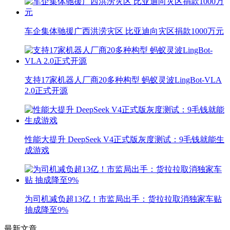
车企集体驰援广西洪涝灾区 比亚迪向灾区捐款1000万元
支持17家机器人厂商20多种构型 蚂蚁灵波LingBot-VLA
2.0正式开源
性能大提升 DeepSeek V4正式版灰度测试：9毛钱就能生
成游戏
为司机减负超13亿！市监局出手：货拉拉取消独家车贴
抽成降至9%
最新文章