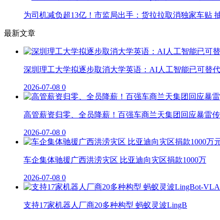
为司机减负超13亿！市监局出手：货拉拉取消独家车贴 抽
最新文章
深圳理工大学拟逐步取消大学英语：AI人工智能已可替
2026-07-08
0
高管薪资归零、全员降薪！百强车商兰天集团回应暴雷传
2026-07-08
0
车企集体驰援广西洪涝灾区 比亚迪向灾区捐款1000万
2026-07-08
0
支持17家机器人厂商20多种构型 蚂蚁灵波LingB