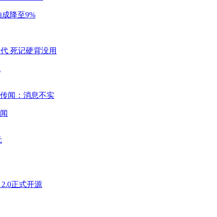
成降至9%
代
闻