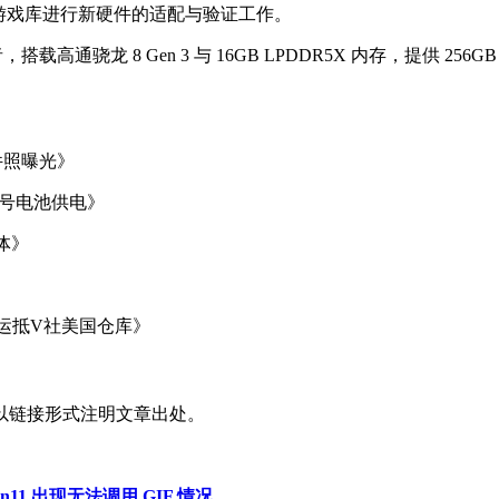
极为其游戏库进行新硬件的适配与验证工作。
，搭载高通骁龙 8 Gen 3 与 16GB LPDDR5X 内存，提供 256GB 
证件照曝光》
 5 号电池供电》
媒体》
显已运抵V社美国仓库》
以链接形式注明文章出处。
n11 出现无法调用 GIF 情况