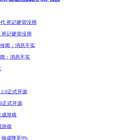
 死记硬背没用
闻：消息不实
2.0正式开源
成游戏