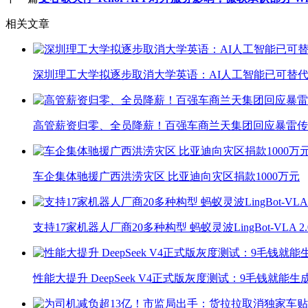
相关文章
深圳理工大学拟逐步取消大学英语：AI人工智能已可替代
高管薪资归零、全员降薪！百强车商兰天集团回应暴雷传
车企集体驰援广西洪涝灾区 比亚迪向灾区捐款1000万元
支持17家机器人厂商20多种构型 蚂蚁灵波LingBot-VLA 
性能大提升 DeepSeek V4正式版灰度测试：9毛钱就能生