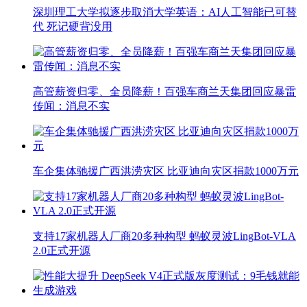
深圳理工大学拟逐步取消大学英语：AI人工智能已可替
代 死记硬背没用
高管薪资归零、全员降薪！百强车商兰天集团回应暴雷
传闻：消息不实
车企集体驰援广西洪涝灾区 比亚迪向灾区捐款1000万元
支持17家机器人厂商20多种构型 蚂蚁灵波LingBot-VLA
2.0正式开源