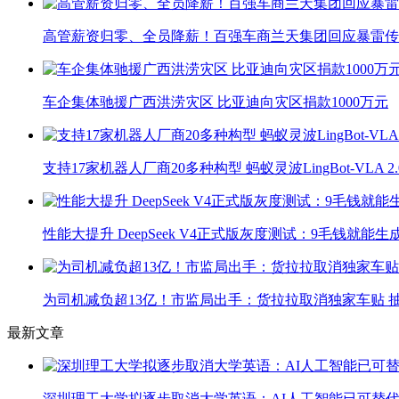
高管薪资归零、全员降薪！百强车商兰天集团回应暴雷传
车企集体驰援广西洪涝灾区 比亚迪向灾区捐款1000万元
支持17家机器人厂商20多种构型 蚂蚁灵波LingBot-VLA 
性能大提升 DeepSeek V4正式版灰度测试：9毛钱就能生
为司机减负超13亿！市监局出手：货拉拉取消独家车贴 抽
最新文章
深圳理工大学拟逐步取消大学英语：AI人工智能已可替