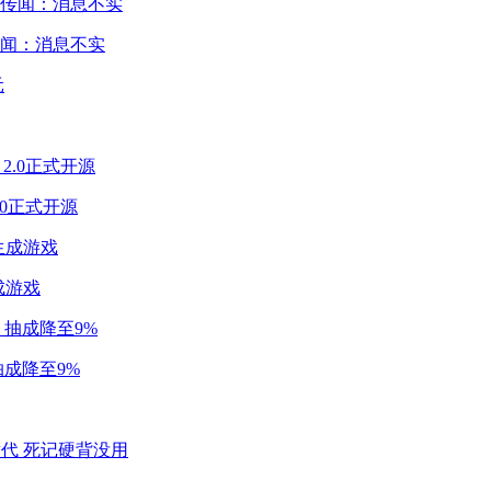
闻：消息不实
2.0正式开源
成游戏
成降至9%
代