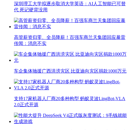
深圳理工大学拟逐步取消大学英语：AI人工智能已可替
代 死记硬背没用
高管薪资归零、全员降薪！百强车商兰天集团回应暴雷
传闻：消息不实
车企集体驰援广西洪涝灾区 比亚迪向灾区捐款1000万元
支持17家机器人厂商20多种构型 蚂蚁灵波LingBot-VLA
2.0正式开源