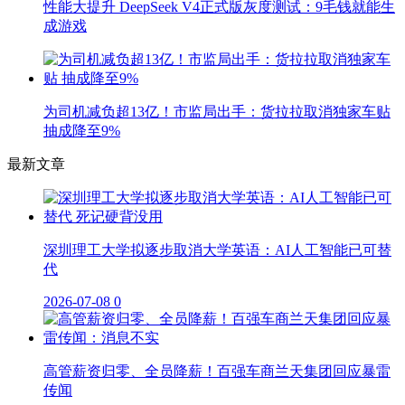
性能大提升 DeepSeek V4正式版灰度测试：9毛钱就能生
成游戏
为司机减负超13亿！市监局出手：货拉拉取消独家车贴
抽成降至9%
最新文章
深圳理工大学拟逐步取消大学英语：AI人工智能已可替
代
2026-07-08
0
高管薪资归零、全员降薪！百强车商兰天集团回应暴雷
传闻