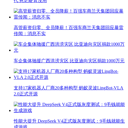
代 死记硬背没用
高管薪资归零、全员降薪！百强车商兰天集团回应暴雷
传闻：消息不实
车企集体驰援广西洪涝灾区 比亚迪向灾区捐款1000万元
支持17家机器人厂商20多种构型 蚂蚁灵波LingBot-VLA
2.0正式开源
性能大提升 DeepSeek V4正式版灰度测试：9毛钱就能生
成游戏