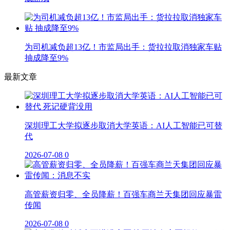
为司机减负超13亿！市监局出手：货拉拉取消独家车贴
抽成降至9%
最新文章
深圳理工大学拟逐步取消大学英语：AI人工智能已可替
代
2026-07-08
0
高管薪资归零、全员降薪！百强车商兰天集团回应暴雷
传闻
2026-07-08
0