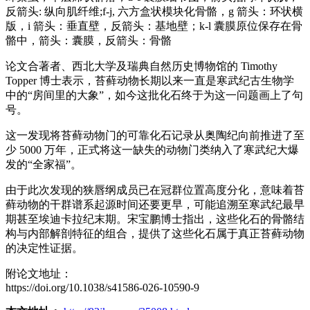
反箭头: 纵向肌纤维;f-j, 六方盒状模块化骨骼，g 箭头：环状横
版，i 箭头：垂直壁，反箭头：基地壁；k-l 囊膜原位保存在骨
骼中，箭头：囊膜，反箭头：骨骼
论文合著者、西北大学及瑞典自然历史博物馆的 Timothy
Topper 博士表示，苔藓动物长期以来一直是寒武纪古生物学
中的“房间里的大象”，如今这批化石终于为这一问题画上了句
号。
这一发现将苔藓动物门的可靠化石记录从奥陶纪向前推进了至
少 5000 万年，正式将这一缺失的动物门类纳入了寒武纪大爆
发的“全家福”。
由于此次发现的狭唇纲成员已在冠群位置高度分化，意味着苔
藓动物的干群谱系起源时间还要更早，可能追溯至寒武纪最早
期甚至埃迪卡拉纪末期。宋宝鹏博士指出，这些化石的骨骼结
构与内部解剖特征的组合，提供了这些化石属于真正苔藓动物
的决定性证据。
附论文地址：
https://doi.org/10.1038/s41586-026-10590-9