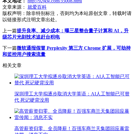
本文地址：
http://92jkw.com/35008.html
文章来源：
就爱百科
版权声明：
除非特别标注，否则均为本站原创文章，转载时请
以链接形式注明文章出处。
上一篇
提升良率、减少成本：曝三星整合量子计算和 AI，升
级芯片光刻技术追赶台积电
下一篇
微软通报假冒 Perplexity 第三方 Chrome 扩展，可劫持
和监控用户搜索流量
相关文章
深圳理工大学拟逐步取消大学英语：AI人工智能已可替
代 死记硬背没用
高管薪资归零、全员降薪！百强车商兰天集团回应暴雷