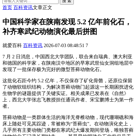
搜 索
首页
百科资讯
文章正文
中国科学家在陕南发现 5.2 亿年前化石，
补齐寒武纪动物演化最后拼图
就爱百科
百科资讯
2026-07-03 08:48:51
7
7 月 2 日消息，中国西北大学团队，联合来自瑞典、澳大利亚
和德国的科学家，在陕南汉中地区的早寒武世仙女洞组地层中
发现了一批保存极为完好的微型苔藓动物化石。
这批化石距今约 5.2 亿年，不仅保存了矿化骨骼，还原位保留
了动物软组织结构，为解决苔藓动物门起源这一长期困扰进化
生物学的谜题提供了关键实证。相关成果已发表在《自然》
上，西北大学张志飞教授担任通讯作者、宋宝鹏博士为第一作
者。
苔藓动物是一类群体生活的海洋无脊椎动物，现代珊瑚礁和海
床上随处可见其踪迹，常被称为“苔藓虫”。在动物演化史上，
几乎所有主要动物门类都在寒武纪大爆发期间登场，唯独苔藓