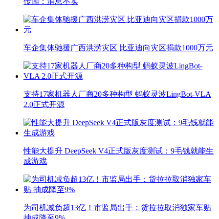
传闻：消息不实
车企集体驰援广西洪涝灾区 比亚迪向灾区捐款1000万元
支持17家机器人厂商20多种构型 蚂蚁灵波LingBot-VLA
2.0正式开源
性能大提升 DeepSeek V4正式版灰度测试：9毛钱就能生
成游戏
为司机减负超13亿！市监局出手：货拉拉取消独家车贴
抽成降至9%