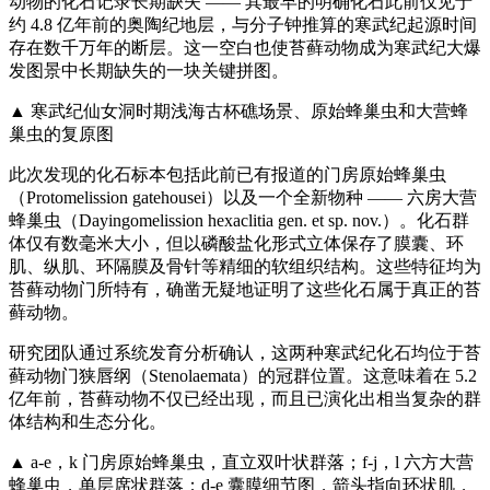
动物的化石记录长期缺失 —— 其最早的明确化石此前仅见于
约 4.8 亿年前的奥陶纪地层，与分子钟推算的寒武纪起源时间
存在数千万年的断层。这一空白也使苔藓动物成为寒武纪大爆
发图景中长期缺失的一块关键拼图。
▲ 寒武纪仙女洞时期浅海古杯礁场景、原始蜂巢虫和大营蜂
巢虫的复原图
此次发现的化石标本包括此前已有报道的门房原始蜂巢虫
（Protomelission gatehousei）以及一个全新物种 —— 六房大营
蜂巢虫（Dayingomelission hexaclitia gen. et sp. nov.）。化石群
体仅有数毫米大小，但以磷酸盐化形式立体保存了膜囊、环
肌、纵肌、环隔膜及骨针等精细的软组织结构。这些特征均为
苔藓动物门所特有，确凿无疑地证明了这些化石属于真正的苔
藓动物。
研究团队通过系统发育分析确认，这两种寒武纪化石均位于苔
藓动物门狭唇纲（Stenolaemata）的冠群位置。这意味着在 5.2
亿年前，苔藓动物不仅已经出现，而且已演化出相当复杂的群
体结构和生态分化。
▲ a-e，k 门房原始蜂巢虫，直立双叶状群落；f-j，l 六方大营
蜂巢虫，单层席状群落；d-e 囊膜细节图，箭头指向环状肌，