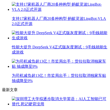
支持17家机器人厂商20多种构型 蚂蚁灵波LingBot-VLA
2.0正式开源
性能大提升 DeepSeek V4正式版灰度测试：9毛钱就能生
成游戏
为司机减负超13亿！市监局出手：货拉拉取消独家车贴
抽成降至9%
最新文章