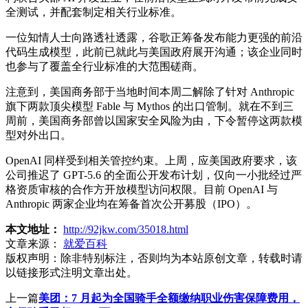
全测试，并配套制定相关行业标准。
一位知情人士向路透社透露，谷歌正筹备发布能力更强的前沿
代码生成模型，此前已就此与美国政府展开沟通；该企业同时
也参与了覆盖全行业标准的大范围磋商。
注意到，美国商务部于当地时间本周二解除了针对 Anthropic
旗下两款顶尖模型 Fable 与 Mythos 的出口管制。就在不到三
周前，美国商务部曾以国家安全风险为由，下令暂停这两款模
型对外出口。
OpenAI 同样受到相关管控约束。上周，应美国政府要求，该
公司推迟了 GPT-5.6 的全面公开发布计划，仅向一小批经过严
格资质审核的合作方开放模型访问权限。目前 OpenAI 与
Anthropic 两家企业均在筹备首次公开募股（IPO）。
本文地址：
http://92jkw.com/35018.html
文章来源：
就爱百科
版权声明：
除非特别标注，否则均为本站原创文章，转载时请
以链接形式注明文章出处。
上一篇
美团：7 月起为全国骑手全额缴纳职业伤害保障费用，