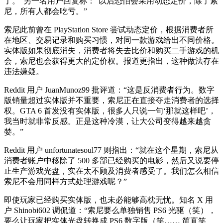
了。”另一名用户回复称：“以后恐怕会采用动态定价，除了索
尼，所有人都会吃亏。”
索尼此前曾在 PlayStation Store 尝试动态定价，根据消费者所
在地区、交易记录和购买习惯，对同一款游戏给出不同价格。
实体版如果彻底消失，消费者将失去比价和购买二手游戏的机
会，索尼也会获得更大的定价权。报道更指出，这种做法存在
违法嫌疑。
Reddit 用户 JuanMunoz99 批评道：“这是反消费者行为。数字
版销量超过实体版并不重要，索尼正在直接夺走消费者的选择
权。GTA 6 首发没有实体版，很多人只说一句‘那就这样吧’，
我当时就非常反感。正是这种冷漠，让大公司变得越来越贪
婪。”
Reddit 用户 unfortunatesoul77 则指出：“就在这个星期，索尼从
消费者账户中移除了 500 多部已经购买的电影，然后又说要停
止生产游戏光盘，实在太不顾及消费者感受了。我们怎么相信
索尼不会用同样方式处理游戏呢？”
即使玩家已经购买实体版，也未必能够高枕无忧。知名 X 用
户 Shinobi602 调侃道：“索尼要么单独销售 PS6 光驱（笑），
要么让玩家把实体光盘转换成 PS6 数字版（笑…… 简直笑