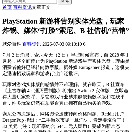
搜 索
首页
百科资讯
文章正文
PlayStation 新游将告别实体光盘，玩家
炸锅、媒体“打脸”索尼、B 社借机“营销”
就爱百科
百科资讯
2026-07-03 09:10:10
6
7 月 2 日消息，索尼今天（2 日）早些时候宣布，自 2028 年 1
月起，将全面停止为 PlayStation 新游戏生产实体光盘，理由是
消费者偏好已经转向数字版。据外媒 Eurogamer 报道，这项决
定迅速招致玩家和游戏行业广泛批评。
玩家对游戏实体版的感情并不难理解。就在昨天，B 社宣布
《上古卷轴 4：湮灭重制版》将推出 Switch 2 实体版，立即赢
得大量玩家欢呼。尽管游戏行业越来越依赖数字版和在线平
台，许多玩家仍然在意能否真正拥有自己购买的游戏。
索尼公布决定后，网络舆论迅速转向价格问题。Reddit 用户
DragonPup 指出：“二手游戏市场一旦消失，肯定要涨价了！
80 美元（注：现汇率约合 544.1 元人民币）要成为新常态