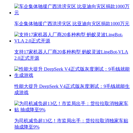
车企集体驰援广西洪涝灾区 比亚迪向灾区捐款1000万元
支持17家机器人厂商20多种构型 蚂蚁灵波LingBot-VLA
2.0正式开源
性能大提升 DeepSeek V4正式版灰度测试：9毛钱就能生
成游戏
为司机减负超13亿！市监局出手：货拉拉取消独家车贴
抽成降至9%