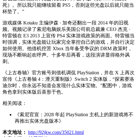
死）。所以我只能继续留着 PS5，否则这些光盘以后就只能当
杯垫了。”
游戏媒体 Kotaku 主编伊森 · 加奇还翻出一段 2014 年的旧视
频。视频记录了索尼电脑娱乐美国公司前总裁兼 CEO 杰克 ·
特雷顿在 E3 2013 上宣传 PS4 实体游戏政策的画面。特雷顿当
时强调，实体光盘能让玩家完全掌控自己的游戏，并自行决定
如何使用。他借机挖苦 Xbox 当年备受争议的 DRM 政策时，
现场不断响起欢呼声。十多年后再看，这段演讲显得格外讽
刺。
《上古卷轴》官方账号则借机调侃 PlayStation，并在 X 上再次
宣传《上古卷轴 4：湮灭重制版》Switch 2 实体版，“探索赛洛
迪尔时，你永远不知道会发现什么实体宝物。”配图中，游戏
角色拿到实体版后喜形于色。
相关阅读：
《索尼官宣：2028 年起 PlayStation 主机上的新游戏将不
再推出实体光盘版本》
本文地址：
http://92jkw.com/35021.html