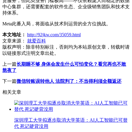
赁服务，但此类业务门槛极高——不仅依赖庞大而稳定的数据
中心集群，还需要配套的软件生态、企业级销售团队和技术支
持体系。
Meta此番入局，将面临从技术到运营的全方位挑战。
本文地址：
http://92jkw.com/35059.html
文章来源：
就爱百科
版权声明：
除非特别标注，否则均为本站原创文章，转载时请
以链接形式注明文章出处。
上一篇
长期睡不够 身体会发生什么可怕变化？看完再也不敢
熬夜了
下一篇
微信转账误转他人 法院判了：不当得利须全额返还
相关文章
深圳理工大学拟逐步取消大学英语：AI人工智能已可替
代 死记硬背没用