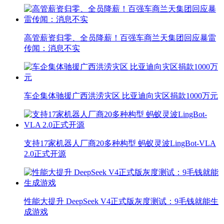
高管薪资归零、全员降薪！百强车商兰天集团回应暴雷
传闻：消息不实
车企集体驰援广西洪涝灾区 比亚迪向灾区捐款1000万元
支持17家机器人厂商20多种构型 蚂蚁灵波LingBot-VLA
2.0正式开源
性能大提升 DeepSeek V4正式版灰度测试：9毛钱就能生
成游戏