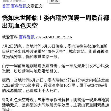
搜 索
首页
百科资讯
文章正文
恍如末世降临！委内瑞拉强震一周后首都
出现血色天空
就爱百科
百科资讯
2026-07-03 10:17:17
6
7月2日消息，当地时间6月30日傍晚，委内瑞拉首都加拉加斯
日落时分出现整片浓重的“血色天空”，城市建筑、街道都被深
红光线笼罩，恍如末世降临一般。
由于一周前当地刚遭遇强震袭击，这一罕见景象引发不少民众
恐慌，纷纷猜测与地质活动相关。
据悉，当地时间6月24日，委内瑞拉北部在1分钟之内接连发生
7.2级前震与7.5级主震，震源深度仅10公里，属于破坏力极强
的浅源地震，已造成上千人死亡。
针对血色天空奇观，气象专家作出解释，明确这一现象与地震
活动无关，是典型的大气散射光学效应，主要由双重因素叠加
形成：