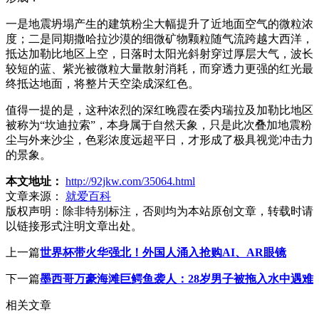
一是地震坍塌产生的建筑粉尘大幅提升了近地面空气的微粒浓
度；二是同期撒哈拉沙漠的细微矿物颗粒随气流跨越大西洋，
抵达加勒比地区上空，日落时太阳光斜射穿过厚层大气，波长
较短的蓝、紫光被微粒大量散射消耗，而穿透力更强的红光最
终抵达地面，将整片天空染成深红色。
值得一提的是，这种浓烈的深红晚霞在委内瑞拉及加勒比地区
被称为“坎迪拉索”，本身属于自然天象，只是此次叠加地震粉
尘与外来沙尘，色彩浓度远超平日，才形成了极具视觉冲击力
的景象。
本文地址：
http://92jkw.com/35064.html
文章来源：
就爱百科
版权声明：
除非特别标注，否则均为本站原创文章，转载时请
以链接形式注明文章出处。
上一篇
世界杯带火华强北！外国人涌入抢购AI、AR眼镜
下一篇
墨西哥万豪海滩巨鳄鱼袭人：28岁男子被拖入水中遇难
相关文章