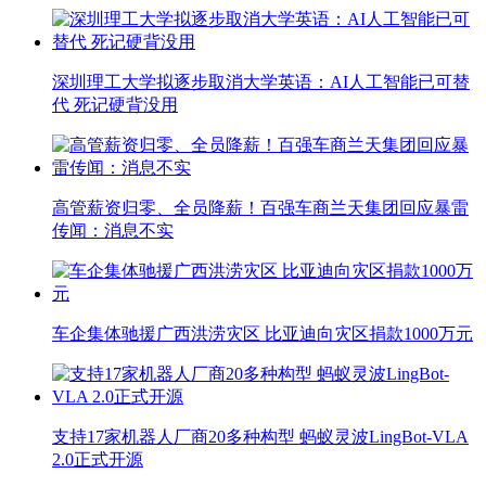
深圳理工大学拟逐步取消大学英语：AI人工智能已可替
代 死记硬背没用
高管薪资归零、全员降薪！百强车商兰天集团回应暴雷
传闻：消息不实
车企集体驰援广西洪涝灾区 比亚迪向灾区捐款1000万元
支持17家机器人厂商20多种构型 蚂蚁灵波LingBot-VLA
2.0正式开源