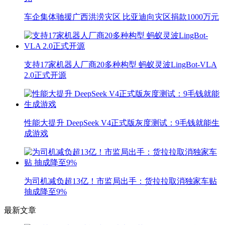
车企集体驰援广西洪涝灾区 比亚迪向灾区捐款1000万元
支持17家机器人厂商20多种构型 蚂蚁灵波LingBot-VLA
2.0正式开源
性能大提升 DeepSeek V4正式版灰度测试：9毛钱就能生
成游戏
为司机减负超13亿！市监局出手：货拉拉取消独家车贴
抽成降至9%
最新文章