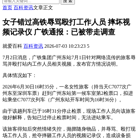
搜 索
首页
百科资讯
文章正文
女子错过高铁辱骂殴打工作人员 摔坏视
频记录仪 广铁通报：已被带走调查
就爱百科
百科资讯
2026-07-03 10:23:23
5
7月2日消息，广铁集团广州东站7月1日针对网络流传的旅客辱
骂并殴打站内工作人员相关视频，发布官方情况说明。
具体情况如下：
2026年6月30日16时35分，一名女性旅客（持当天C7077次广
州东至深圳车票）赶到广州东站第一候车室第2检票口，拟进
站乘坐C7077次列车（广州东站开车时间为16时36分）。
由于该趟列车已于16时31分停止检票，现场工作人员向该旅客
做好解释，告知已过停止检票时间，无法进站乘车。
该旅客得知后突然情绪失控，抛掷随身物品，并辱骂、殴打现
场工作人员，抢夺摔砸工作人员的视频记录仪，造成设备损