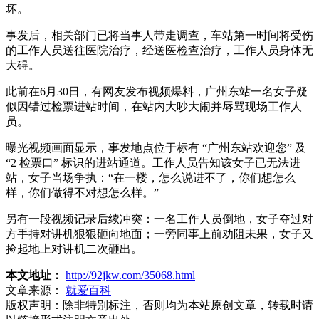
坏。
事发后，相关部门已将当事人带走调查，车站第一时间将受伤
的工作人员送往医院治疗，经送医检查治疗，工作人员身体无
大碍。
此前在6月30日，有网友发布视频爆料，广州东站一名女子疑
似因错过检票进站时间，在站内大吵大闹并辱骂现场工作人
员。
曝光视频画面显示，事发地点位于标有 “广州东站欢迎您” 及
“2 检票口” 标识的进站通道。工作人员告知该女子已无法进
站，女子当场争执：“在一楼，怎么说进不了，你们想怎么
样，你们做得不对想怎么样。”
另有一段视频记录后续冲突：一名工作人员倒地，女子夺过对
方手持对讲机狠狠砸向地面；一旁同事上前劝阻未果，女子又
捡起地上对讲机二次砸出。
本文地址：
http://92jkw.com/35068.html
文章来源：
就爱百科
版权声明：
除非特别标注，否则均为本站原创文章，转载时请