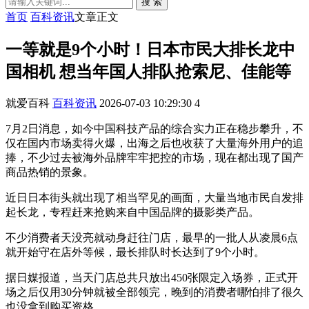
搜 索
首页
百科资讯
文章正文
一等就是9个小时！日本市民大排长龙中
国相机 想当年国人排队抢索尼、佳能等
就爱百科
百科资讯
2026-07-03 10:29:30
4
7月2日消息，如今中国科技产品的综合实力正在稳步攀升，不
仅在国内市场卖得火爆，出海之后也收获了大量海外用户的追
捧，不少过去被海外品牌牢牢把控的市场，现在都出现了国产
商品热销的景象。
近日日本街头就出现了相当罕见的画面，大量当地市民自发排
起长龙，专程赶来抢购来自中国品牌的摄影类产品。
不少消费者天没亮就动身赶往门店，最早的一批人从凌晨6点
就开始守在店外等候，最长排队时长达到了9个小时。
据日媒报道，当天门店总共只放出450张限定入场券，正式开
场之后仅用30分钟就被全部领完，晚到的消费者哪怕排了很久
也没拿到购买资格。