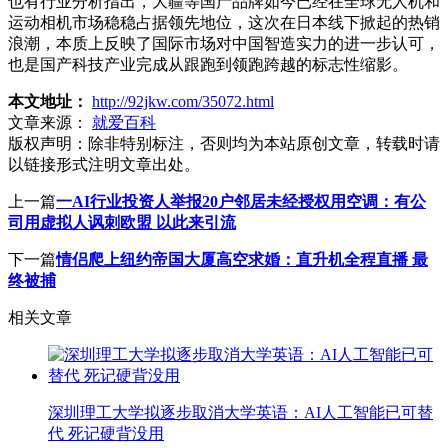
也有行业分析指出，大疆等国产品牌如今已经在全球无人机和
运动相机市场稳稳占据领先地位，这次在日本线下掀起的热销
浪潮，本质上反映了国际市场对中国智造实力的进一步认可，
也是国产科技产业完成从跟跑到领跑跨越的标志性缩影。
本文地址：
http://92jkw.com/35072.html
文章来源：
就爱百科
版权声明：
除非特别标注，否则均为本站原创文章，转载时请
以链接形式注明文章出处。
上一篇
一AI行业投资人举报20户邻居未经授权用空调：有公
司用虚拟人讽刺欧盟 以此来引流
下一篇
情侣爬上纽约帝国大厦高空求婚：直升机全程直播 最
终被捕
相关文章
深圳理工大学拟逐步取消大学英语：AI人工智能已可替
代 死记硬背没用