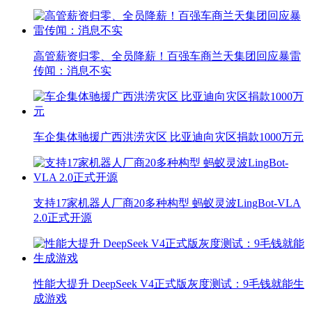
高管薪资归零、全员降薪！百强车商兰天集团回应暴雷
传闻：消息不实
车企集体驰援广西洪涝灾区 比亚迪向灾区捐款1000万元
支持17家机器人厂商20多种构型 蚂蚁灵波LingBot-VLA
2.0正式开源
性能大提升 DeepSeek V4正式版灰度测试：9毛钱就能生
成游戏