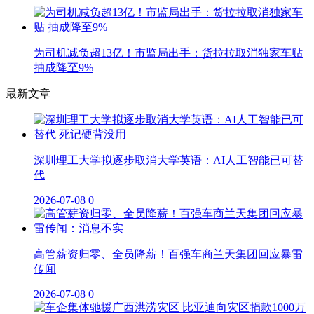
为司机减负超13亿！市监局出手：货拉拉取消独家车贴
抽成降至9%
最新文章
深圳理工大学拟逐步取消大学英语：AI人工智能已可替
代
2026-07-08
0
高管薪资归零、全员降薪！百强车商兰天集团回应暴雷
传闻
2026-07-08
0