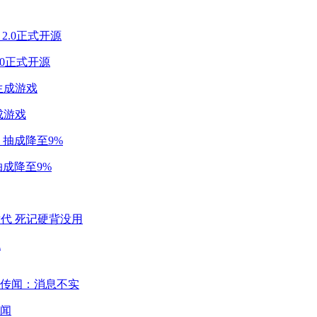
2.0正式开源
成游戏
成降至9%
代
闻