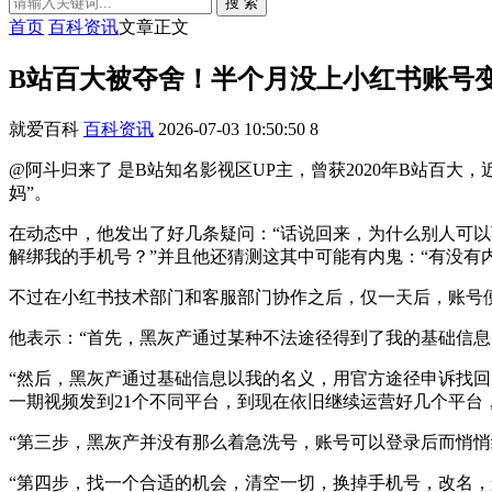
搜 索
首页
百科资讯
文章正文
B站百大被夺舍！半个月没上小红书账号变
就爱百科
百科资讯
2026-07-03 10:50:50
8
@阿斗归来了 是B站知名影视区UP主，曾获2020年B站百
妈”。
在动态中，他发出了好几条疑问：“话说回来，为什么别人可
解绑我的手机号？”并且他还猜测这其中可能有内鬼：“有没有内
不过在小红书技术部门和客服部门协作之后，仅一天后，账号便
他表示：“首先，黑灰产通过某种不法途径得到了我的基础信息
“然后，黑灰产通过基础信息以我的名义，用官方途径申诉找回
一期视频发到21个不同平台，到现在依旧继续运营好几个平台
“第三步，黑灰产并没有那么着急洗号，账号可以登录后而悄悄
“第四步，找一个合适的机会，清空一切，换掉手机号，改名，