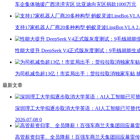
车企集体驰援广西洪涝灾区 比亚迪向灾区捐款1000万元
支持17家机器人厂商20多种构型 蚂蚁灵波LingBot-VLA 
性能大提升 DeepSeek V4正式版灰度测试：9毛钱就能生
为司机减负超13亿！市监局出手：货拉拉取消独家车贴 抽
最新文章
深圳理工大学拟逐步取消大学英语：AI人工智能已可替
2026-07-08
0
高管薪资归零、全员降薪！百强车商兰天集团回应暴雷传