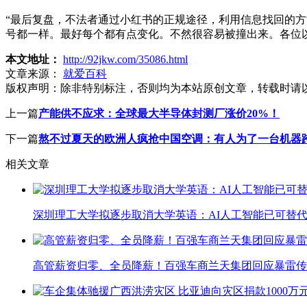
“最后复盘，不法者通过小红书的正规途径，利用信息找回的
号都一样。最好每个都有点变化。不然很容易被撞出来。各位
本文地址：
http://92jkw.com/35086.html
文章来源：
就爱百科
版权声明：
除非特别标注，否则均为本站原创文章，转载时请
上一篇
产能供不应求：全球最大半导体封测厂涨价20%！
下一篇
熬不过夏天的欧洲人疯抢中国空调：有人为了一台机器
相关文章
深圳理工大学拟逐步取消大学英语：AI人工智能已可替代
高管薪资归零、全员降薪！百强车商兰天集团回应暴雷传