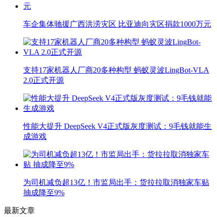
车企集体驰援广西洪涝灾区 比亚迪向灾区捐款1000万元
支持17家机器人厂商20多种构型 蚂蚁灵波LingBot-VLA
2.0正式开源
性能大提升 DeepSeek V4正式版灰度测试：9毛钱就能生
成游戏
为司机减负超13亿！市监局出手：货拉拉取消独家车贴
抽成降至9%
最新文章