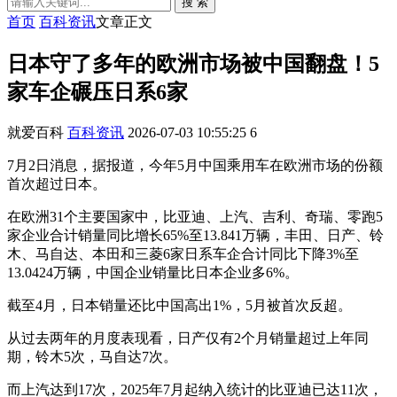
搜 索
首页
百科资讯
文章正文
日本守了多年的欧洲市场被中国翻盘！5
家车企碾压日系6家
就爱百科
百科资讯
2026-07-03 10:55:25
6
7月2日消息，据报道，今年5月中国乘用车在欧洲市场的份额
首次超过日本。
在欧洲31个主要国家中，比亚迪、上汽、吉利、奇瑞、零跑5
家企业合计销量同比增长65%至13.841万辆，丰田、日产、铃
木、马自达、本田和三菱6家日系车企合计同比下降3%至
13.0424万辆，中国企业销量比日本企业多6%。
截至4月，日本销量还比中国高出1%，5月被首次反超。
从过去两年的月度表现看，日产仅有2个月销量超过上年同
期，铃木5次，马自达7次。
而上汽达到17次，2025年7月起纳入统计的比亚迪已达11次，