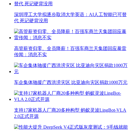
深圳理工大学拟逐步取消大学英语：AI人工智能已可替
代 死记硬背没用
高管薪资归零、全员降薪！百强车商兰天集团回应暴雷
传闻：消息不实
车企集体驰援广西洪涝灾区 比亚迪向灾区捐款1000万元
支持17家机器人厂商20多种构型 蚂蚁灵波LingBot-VLA
2.0正式开源