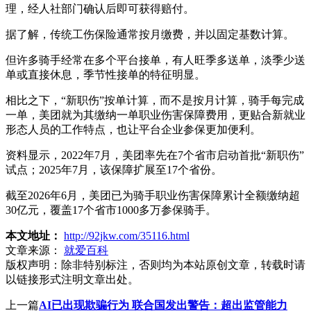
理，经人社部门确认后即可获得赔付。
据了解，传统工伤保险通常按月缴费，并以固定基数计算。
但许多骑手经常在多个平台接单，有人旺季多送单，淡季少送
单或直接休息，季节性接单的特征明显。
相比之下，“新职伤”按单计算，而不是按月计算，骑手每完成
一单，美团就为其缴纳一单职业伤害保障费用，更贴合新就业
形态人员的工作特点，也让平台企业参保更加便利。
资料显示，2022年7月，美团率先在7个省市启动首批“新职伤”
试点；2025年7月，该保障扩展至17个省份。
截至2026年6月，美团已为骑手职业伤害保障累计全额缴纳超
30亿元，覆盖17个省市1000多万参保骑手。
本文地址：
http://92jkw.com/35116.html
文章来源：
就爱百科
版权声明：
除非特别标注，否则均为本站原创文章，转载时请
以链接形式注明文章出处。
上一篇
AI已出现欺骗行为 联合国发出警告：超出监管能力