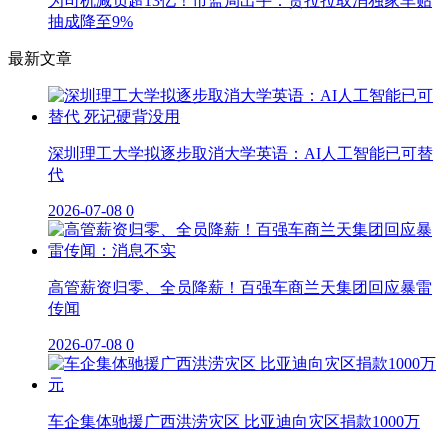
为司机减负超13亿！市监局出手：货拉拉取消独家车贴
抽成降至9%
最新文章
深圳理工大学拟逐步取消大学英语：AI人工智能已可替
代
2026-07-08
0
高管薪资归零、全员降薪！百强车商兰天集团回应暴雷
传闻
2026-07-08
0
车企集体驰援广西洪涝灾区 比亚迪向灾区捐款1000万