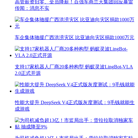
高管薪资归零、全员降薪！百强车商兰天集团回应暴雷
传闻：消息不实
车企集体驰援广西洪涝灾区 比亚迪向灾区捐款1000万元
支持17家机器人厂商20多种构型 蚂蚁灵波LingBot-VLA
2.0正式开源
性能大提升 DeepSeek V4正式版灰度测试：9毛钱就能生
成游戏