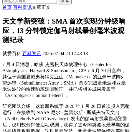
搜 索
首页
百科资讯
文章正文
天文学新突破：SMA 首次实现分钟级响
应，13 分钟锁定伽马射线暴创毫米波观
测纪录
就爱百科
百科资讯
2026-07-04 23:17:43
18
7 月 4 日消息，哈佛-史密松天体物理中心（Center for
Astrophysics | Harvard & Smithsonian，CfA）6 月 30 日宣布，
其位于美国夏威夷莫纳克亚山（Maunakea）的亚毫米波阵列
望远镜（Submillimeter Array，SMA）首次完成毫米波和亚毫
米波波段的快速响应观测验证，并已将相关成果发表于
《Astrophysical Journal Letters》。
研究团队介绍，这套新系统于 2026 年 1 月 26 日首次投入完整
运行，在接收到 NASA 尼尔 · 盖雷尔斯 · 斯威夫特天文台
（Neil Gehrels Swift Observatory）发出的伽马射线暴自动预警
后，仅用数分钟便启动观测，获得了迄今同类波段最早期的伽
马射线暴观测数据，这也是毫米波、亚毫米波望远镜在实时瞬