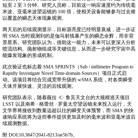
短至 2 至 3 分钟。研究人员称，目前这一响应速度约为传统毫
米波、亚毫米波望远镜的 100 倍，使相关设备能够参与过去难
以覆盖的瞬态天体现象观测。
两天后的后续观测显示，目标源亮度已经明显衰减，进一步证
明 SMA 当时观测到的是伽马射线暴产生的瞬态余辉，而非背
景星系。研究团队认为，借助这一能力，未来可以更深入分析
喷流结构、抛射物组成等关键信息，从而进一步研究宇宙中高
能爆发现象的形成机制。
此次验证也标志着 SMA SPRINTS（Sub / millimeter Program to
Rapidly Investigate Novel Time-domain Sources）项目正式启
动。该项目将结合完成宽带升级的 wSMA 系统，对各类瞬变
天体开展快速、灵活的后续观测。
研究团队表示，随着薇拉 ·C· 鲁宾天文台的大规模巡天项目
LSST 以及南希 · 格蕾丝 · 罗曼太空望远镜未来投入运行，天
文学界将接收到数量远超以往的瞬变天体预警，而 SMA 的快
速响应系统将为这些事件提供更加及时的毫米波和亚毫米波后
续观测数据。
附 DOI:10.3847/2041-8213/ae5b7b。