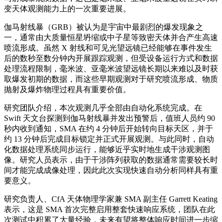
变天体观测能力上的一次重要进展。
伽马射线暴（GRB）被认为是宇宙中最剧烈的爆发现象之
一，通常由大质量恒星坍缩或中子星等致密天体并合产生高速
喷流形成。虽然 X 射线和可见光望远镜已经能够在事件发生
后的数秒至数分钟内开展跟踪观测，但受设备运行方式和数据
处理流程限制，毫米波、亚毫米波望远镜长期以来难以及时获
取爆发初期的数据，而这些早期观测对于研究喷流形成、物质
抛射及爆炸物理过程具有重要价值。
研究团队介绍，本次观测几乎全部由自动化系统完成。在
Swift 天文台探测到伽马射线暴并发出预警后，值班人员约 90
秒内收到通知，SMA 在约 4 分钟后开始转向目标天区，并于
约 13 分钟后完成目标锁定并正式开展观测。与此同时，自动
化数据处理系统同步运行，能够近乎实时地生成干涉观测图
像。研究人员表示，由于干涉阵列获取的数据通常需要较长时
间才能完成成像处理，因此此次实现快速自动分析同样具有重
要意义。
研究负责人、CfA 天体物理学家兼 SMA 副主任 Garrett Keating
表示，这是 SMA 首次完整启用整套快速响应系统，团队在此
次测试中积累了大量经验，未来有望将整体响应时间进一步缩