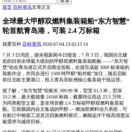
搜 索
首页
百科资讯
文章正文
全球最大甲醇双燃料集装箱船“东方智慧”
轮首航青岛港，可装 2.4 万标箱
就爱百科
百科资讯
2026-07-04 23:42:15
14
7 月 3 日消息，据央视新闻今日报道，7 月 3 日，我国自主建
造的目前全球最大级别的甲醇双燃料集装箱船舶 ——“东方智
慧”轮在青岛港正式开启商业首航，在港完成超 3000 标准箱的
装船作业，并同步进行 1500 吨甲醇“船对船”加注，随后启航
前往北欧主要港口，投入青岛至欧洲核心集装箱干线运营。
据了解，“东方智慧”轮船长 399.99 米，型宽 61.3 米，型深
33.2 米，最大载箱量 24168 标箱，载重吨位高达 22.5 万吨，
为同类船型之最，是全球首艘 2.4 万标箱甲醇双燃料集装箱
船。它搭载国内自主集成的甲醇 — 燃油双燃料动力系统，可
在航行中根据工况灵活切换燃料模式，兼顾远洋干线高强度运
输需求与减排目标。