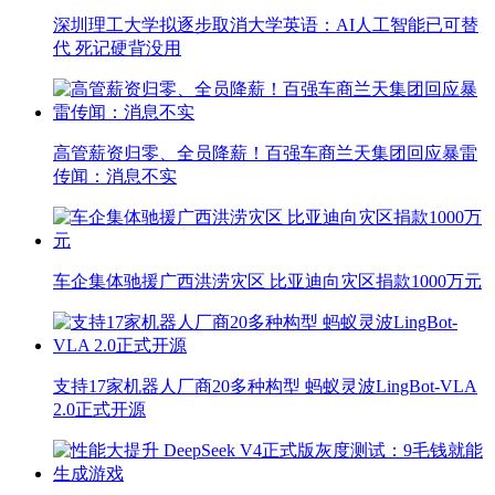
深圳理工大学拟逐步取消大学英语：AI人工智能已可替
代 死记硬背没用
高管薪资归零、全员降薪！百强车商兰天集团回应暴雷
传闻：消息不实
车企集体驰援广西洪涝灾区 比亚迪向灾区捐款1000万元
支持17家机器人厂商20多种构型 蚂蚁灵波LingBot-VLA
2.0正式开源