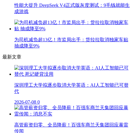
性能大提升 DeepSeek V4正式版灰度测试：9毛钱就能生
成游戏
为司机减负超13亿！市监局出手：货拉拉取消独家车贴
抽成降至9%
最新文章
深圳理工大学拟逐步取消大学英语：AI人工智能已可替
代
2026-07-08
0
高管薪资归零、全员降薪！百强车商兰天集团回应暴雷
传闻