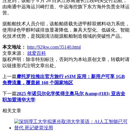
注意到，该船于 6 月 26 日从江苏南通长江段码头交付启航，
由南通中远海运川崎打造、中远海控旗下东方海外负责全球运
营。
据船舶技术人员介绍，该船舶搭载先进甲醇双燃料动力系统，
使用绿色甲醇时碳排放显著降低，兼具大型化、低碳化、智能
化技术优势，是我国清洁能源船舶制造领域的突破性产品。
本文地址：
http://92jkw.com/35140.html
文章来源：
就爱百科
版权声明：
除非特别标注，否则均为本站原创文章，转载时请
以链接形式注明文章出处。
上一篇
摩托罗拉推出官方旅行 eSIM 应用：新用户可享 1GB
免费流量，覆盖超 160 个国家地区
下一篇
2025 年诺贝尔化学奖得主奥马尔 &amp;#183; 亚吉全
职加盟清华大学
相关文章