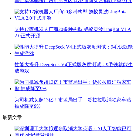
车企集体驰援广西洪涝灾区 比亚迪向灾区捐款1000万元
支持17家机器人厂商20多种构型 蚂蚁灵波LingBot-VLA
2.0正式开源
性能大提升 DeepSeek V4正式版灰度测试：9毛钱就能生
成游戏
为司机减负超13亿！市监局出手：货拉拉取消独家车贴
抽成降至9%
最新文章