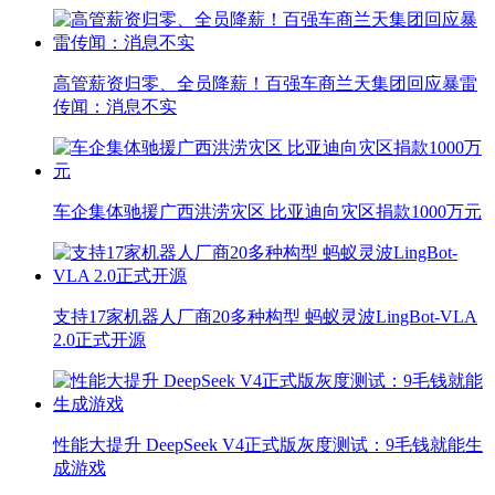
高管薪资归零、全员降薪！百强车商兰天集团回应暴雷
传闻：消息不实
车企集体驰援广西洪涝灾区 比亚迪向灾区捐款1000万元
支持17家机器人厂商20多种构型 蚂蚁灵波LingBot-VLA
2.0正式开源
性能大提升 DeepSeek V4正式版灰度测试：9毛钱就能生
成游戏