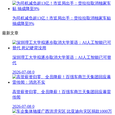
为司机减负超13亿！市监局出手：货拉拉取消独家车贴
抽成降至9%
最新文章
深圳理工大学拟逐步取消大学英语：AI人工智能已可替
代
2026-07-08
0
高管薪资归零、全员降薪！百强车商兰天集团回应暴雷
传闻
2026-07-08
0