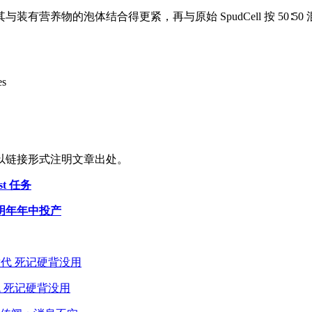
营养物的泡体结合得更紧，再与原始 SpudCell 按 50∶5
es
以链接形式注明文章出处。
t 任务
明年年中投产
 死记硬背没用