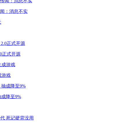
闻：消息不实
2.0正式开源
成游戏
成降至9%
代