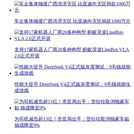
车企集体驰援广西洪涝灾区 比亚迪向灾区捐款1000万元
支持17家机器人厂商20多种构型 蚂蚁灵波LingBot-VLA
2.0正式开源
性能大提升 DeepSeek V4正式版灰度测试：9毛钱就能生
成游戏
为司机减负超13亿！市监局出手：货拉拉取消独家车贴
抽成降至9%