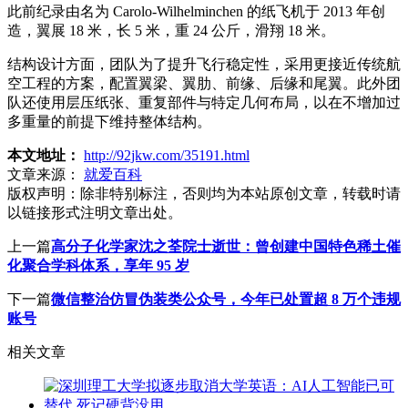
此前纪录由名为 Carolo-Wilhelminchen 的纸飞机于 2013 年创
造，翼展 18 米，长 5 米，重 24 公斤，滑翔 18 米。
结构设计方面，团队为了提升飞行稳定性，采用更接近传统航
空工程的方案，配置翼梁、翼肋、前缘、后缘和尾翼。此外团
队还使用层压纸张、重复部件与特定几何布局，以在不增加过
多重量的前提下维持整体结构。
本文地址：
http://92jkw.com/35191.html
文章来源：
就爱百科
版权声明：
除非特别标注，否则均为本站原创文章，转载时请
以链接形式注明文章出处。
上一篇
高分子化学家沈之荃院士逝世：曾创建中国特色稀土催
化聚合学科体系，享年 95 岁
下一篇
微信整治仿冒伪装类公众号，今年已处置超 8 万个违规
账号
相关文章