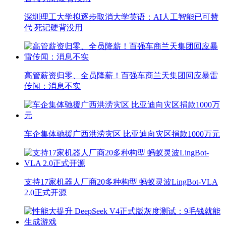
深圳理工大学拟逐步取消大学英语：AI人工智能已可替
代 死记硬背没用
高管薪资归零、全员降薪！百强车商兰天集团回应暴雷
传闻：消息不实
车企集体驰援广西洪涝灾区 比亚迪向灾区捐款1000万元
支持17家机器人厂商20多种构型 蚂蚁灵波LingBot-VLA
2.0正式开源