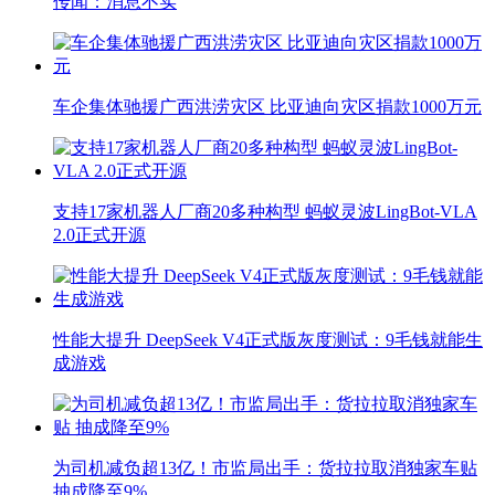
传闻：消息不实
车企集体驰援广西洪涝灾区 比亚迪向灾区捐款1000万元
支持17家机器人厂商20多种构型 蚂蚁灵波LingBot-VLA
2.0正式开源
性能大提升 DeepSeek V4正式版灰度测试：9毛钱就能生
成游戏
为司机减负超13亿！市监局出手：货拉拉取消独家车贴
抽成降至9%