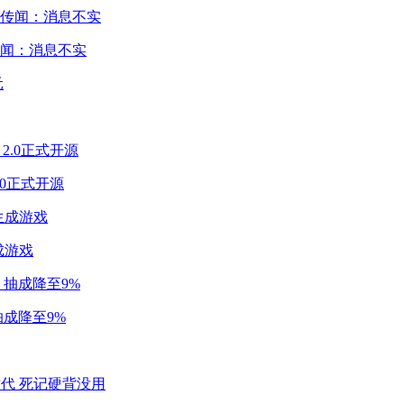
闻：消息不实
2.0正式开源
成游戏
成降至9%