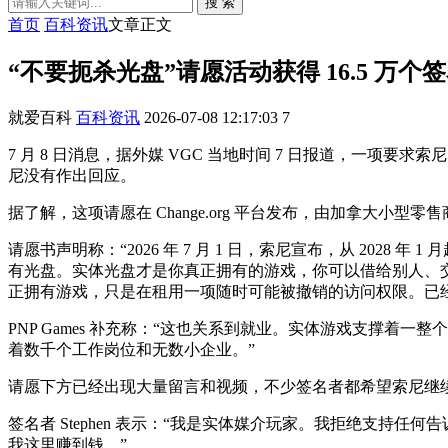
搜 索
首页
百科资讯
文章正文
“不要扼杀光盘”请愿活动获得 16.5 万
就爱百科
百科资讯
2026-07-08 12:17:03
7
7 月 8 日消息，据外媒 VGC 当地时间 7 日报道，一项要求索
尼没有作出回应。
据了解，这项请愿在 Change.org 平台发布，由加拿大小型零售商 P
请愿书声明称：“2026 年 7 月 1 日，索尼宣布，从 2028
有光盘。实体光盘才是你真正拥有的游戏，你可以借给别人、
正拥有游戏，只是在租用一项随时可能被撤销的访问权限。已
PNP Games 补充称：“这也关系到就业。实体游戏支撑
着数千个工作岗位和无数小企业。”
请愿下方已经出现大量留言和视频，不少签名者都希望索尼继续为 Pl
签名者 Stephen 表示：“我是实体媒介玩家。我拒绝支持任
我这里赚到钱。”