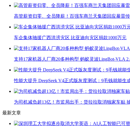
高管薪资归零、全员降薪！百强车商兰天集团回应暴雷传
车企集体驰援广西洪涝灾区 比亚迪向灾区捐款1000万元
支持17家机器人厂商20多种构型 蚂蚁灵波LingBot-VLA 
性能大提升 DeepSeek V4正式版灰度测试：9毛钱就能生
为司机减负超13亿！市监局出手：货拉拉取消独家车贴 抽
最新文章