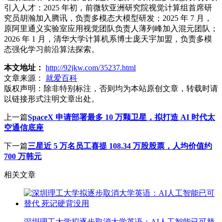
引入人才：2025 年初，前微软亚洲研究院视觉计算组首席研
究员胡瀚加入腾讯，负责多模态大模型研发；2025 年 7 月，
原阿里通义实验室应用视觉团队负责人薄列峰加入混元团队；
2026 年 1 月，清华大学计算机系博士庞天宇加盟，负责多模
态强化学习前沿算法探索。
本文地址：
http://92jkw.com/35237.html
文章来源：
就爱百科
版权声明：
除非特别标注，否则均为本站原创文章，转载时请
以链接形式注明文章出处。
上一篇
SpaceX 申请部署最多 10 万颗卫星，拟打造 AI 时代太
空通信底座
下一篇
三星近 5 万名员工喜提 108.34 万股股票，人均价值约
700 万韩元
相关文章
深圳理工大学拟逐步取消大学英语：AI人工智能已可替