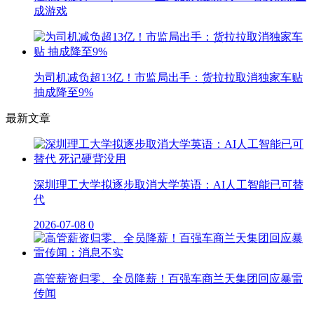
成游戏
为司机减负超13亿！市监局出手：货拉拉取消独家车贴
抽成降至9%
最新文章
深圳理工大学拟逐步取消大学英语：AI人工智能已可替
代
2026-07-08
0
高管薪资归零、全员降薪！百强车商兰天集团回应暴雷
传闻