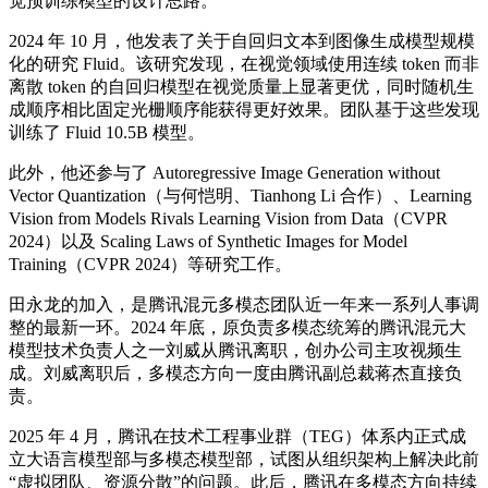
觉预训练模型的设计思路。
2024 年 10 月，他发表了关于自回归文本到图像生成模型规模
化的研究 Fluid。该研究发现，在视觉领域使用连续 token 而非
离散 token 的自回归模型在视觉质量上显著更优，同时随机生
成顺序相比固定光栅顺序能获得更好效果。团队基于这些发现
训练了 Fluid 10.5B 模型。
此外，他还参与了 Autoregressive Image Generation without
Vector Quantization（与何恺明、Tianhong Li 合作）、Learning
Vision from Models Rivals Learning Vision from Data（CVPR
2024）以及 Scaling Laws of Synthetic Images for Model
Training（CVPR 2024）等研究工作。
田永龙的加入，是腾讯混元多模态团队近一年来一系列人事调
整的最新一环。2024 年底，原负责多模态统筹的腾讯混元大
模型技术负责人之一刘威从腾讯离职，创办公司主攻视频生
成。刘威离职后，多模态方向一度由腾讯副总裁蒋杰直接负
责。
2025 年 4 月，腾讯在技术工程事业群（TEG）体系内正式成
立大语言模型部与多模态模型部，试图从组织架构上解决此前
“虚拟团队、资源分散”的问题。此后，腾讯在多模态方向持续