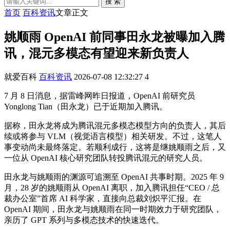
搜 索
首页
百科资讯
文章正文
姚顺雨 OpenAI 前同事田永龙被曝加入腾
讯，混元多模态有望迎来新负责人
就爱百科
百科资讯
2026-07-08 12:32:27
4
7 月 8 日消息，据雷峰网昨日报道，OpenAI 前研究员
Yonglong Tian（田永龙）已于近期加入腾讯。
据称，田永龙将成为腾讯混元多模态模型方向的负责人，其后
续或将参与 VLM（视觉语言模型）相关研发。不过，这笔人
事变动尚未最终落定。若顺利成行，这将是继姚顺雨之后，又
一位从 OpenAI 核心研究团队转投腾讯混元的研究人员。
田永龙与姚顺雨的渊源可追溯至 OpenAI 共事时期。2025 年 9
月，28 岁的姚顺雨从 OpenAI 离职，加入腾讯担任“CEO / 总
裁办公室”首席 AI 科学家，直接向总裁刘炽平汇报。在
OpenAI 期间，田永龙与姚顺雨在同一时期效力于研究团队，
亲历了 GPT 系列与多模态技术的快速迭代。