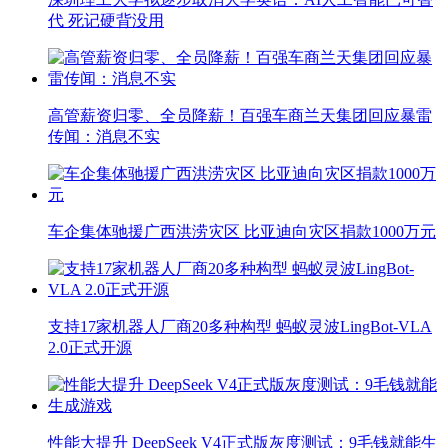
代 死记硬背没用
高管薪资归零、全员降薪！百强车商兰天集团回应暴雷
传闻：消息不实
车企集体驰援广西洪涝灾区 比亚迪向灾区捐款1000万元
支持17家机器人厂商20多种构型 蚂蚁灵波LingBot-VLA
2.0正式开源
性能大提升 DeepSeek V4正式版灰度测试：9毛钱就能生