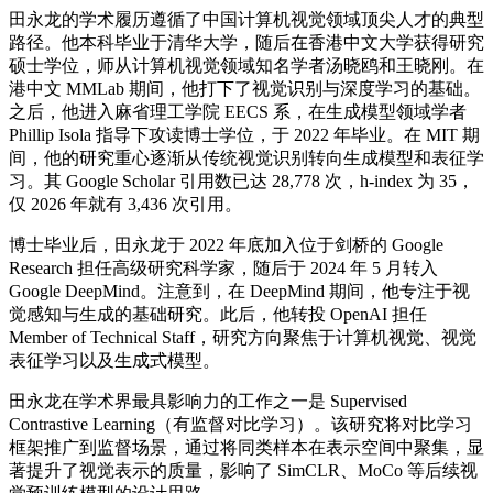
田永龙的学术履历遵循了中国计算机视觉领域顶尖人才的典型
路径。他本科毕业于清华大学，随后在香港中文大学获得研究
硕士学位，师从计算机视觉领域知名学者汤晓鸥和王晓刚。在
港中文 MMLab 期间，他打下了视觉识别与深度学习的基础。
之后，他进入麻省理工学院 EECS 系，在生成模型领域学者
Phillip Isola 指导下攻读博士学位，于 2022 年毕业。在 MIT 期
间，他的研究重心逐渐从传统视觉识别转向生成模型和表征学
习。其 Google Scholar 引用数已达 28,778 次，h-index 为 35，
仅 2026 年就有 3,436 次引用。
博士毕业后，田永龙于 2022 年底加入位于剑桥的 Google
Research 担任高级研究科学家，随后于 2024 年 5 月转入
Google DeepMind。注意到，在 DeepMind 期间，他专注于视
觉感知与生成的基础研究。此后，他转投 OpenAI 担任
Member of Technical Staff，研究方向聚焦于计算机视觉、视觉
表征学习以及生成式模型。
田永龙在学术界最具影响力的工作之一是 Supervised
Contrastive Learning（有监督对比学习）。该研究将对比学习
框架推广到监督场景，通过将同类样本在表示空间中聚集，显
著提升了视觉表示的质量，影响了 SimCLR、MoCo 等后续视