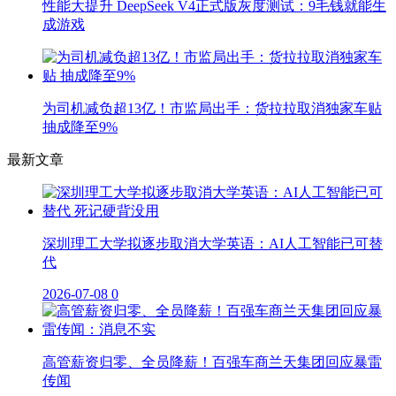
性能大提升 DeepSeek V4正式版灰度测试：9毛钱就能生
成游戏
为司机减负超13亿！市监局出手：货拉拉取消独家车贴
抽成降至9%
最新文章
深圳理工大学拟逐步取消大学英语：AI人工智能已可替
代
2026-07-08
0
高管薪资归零、全员降薪！百强车商兰天集团回应暴雷
传闻