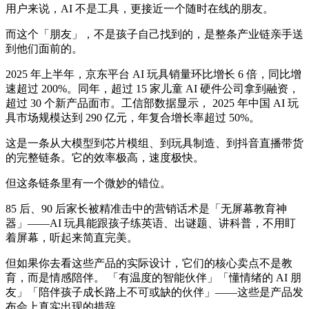
用户来说，AI 不是工具，更接近一个随时在线的朋友。
而这个「朋友」，不是孩子自己找到的，是整条产业链亲手送
到他们面前的。
2025 年上半年，京东平台 AI 玩具销量环比增长 6 倍，同比增
速超过 200%。同年，超过 15 家儿童 AI 硬件公司拿到融资，
超过 30 个新产品面市。工信部数据显示， 2025 年中国 AI 玩
具市场规模达到 290 亿元，年复合增长率超过 50%。
这是一条从大模型到芯片模组、到玩具制造、到抖音直播带货
的完整链条。它的效率极高，速度极快。
但这条链条里有一个微妙的错位。
85 后、90 后家长被精准击中的营销话术是「无屏幕教育神
器」——AI 玩具能跟孩子练英语、出谜题、讲科普，不用盯
着屏幕，听起来简直完美。
但如果你去看这些产品的实际设计，它们的核心卖点不是教
育，而是情感陪伴。 「有温度的智能伙伴」「懂情绪的 AI 朋
友」「陪伴孩子成长路上不可或缺的伙伴」——这些是产品发
布会上真实出现的措辞。