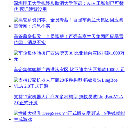
深圳理工大学拟逐步取消大学英语：AI人工智能已可替
代 死记硬背没用
高管薪资归零、全员降薪！百强车商兰天集团回应暴雷
传闻：消息不实
车企集体驰援广西洪涝灾区 比亚迪向灾区捐款1000万元
支持17家机器人厂商20多种构型 蚂蚁灵波LingBot-VLA
2.0正式开源