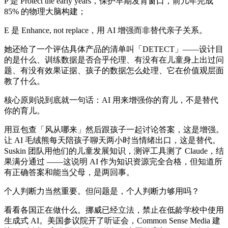
P 是 Protect the early years，保护早期发育窗口，前几年完成
85% 的物理大脑构建；
E 是 Enhance, not replace，用 AI 增强而非替代亲子关系。
她还给了一个评估具体产品的清单叫「DETECT」——设计目
的是什么、训练数据是否合乎伦理、有没有在儿童身上出过问
题、有没有效果证据、孩子的数据怎么处理、它在价值观层面
教了什么。
核心原则说到底就一句话：AI 用来增强你的育儿，不是替代
你的育儿。
用豆包查「风从哪来」然后跟孩子一起讨论答案，这是增强。
让 AI 毛绒熊每天陪孩子聊天两小时当情绪出口，这是替代。
Suskin 团队用他们的儿童发展知识，测评工具测了 Claude，结
果满分通过 ——这说明 AI 作为知识资源完全合格，但知道所
有正确答案和能当父母，是两回事。
个人判断力当然重要。但问题是，个人判断力够用吗？
看看各国正在做什么。挪威已经立法，禁止在低龄学校中使用
生成式 AI。美国参议院开了听证会，Common Sense Media 建