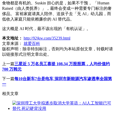
食物都是有机的。Suskin 担心的是，如果不干预， 「Human
Raised（由人类抚养）」，最终会变成一种需要专门标注的奢
侈品。 富裕家庭请真人陪伴、送孩子去「无 AI」幼儿园，而
低收入家庭只能依赖廉价的 AI 替代品。
这大概是 AI 时代，最不该出现的「有机认证」。
本文地址：
http://92jkw.com/35239.html
文章来源：
就爱百科
版权声明：
除非特别标注，否则均为本站原创文章，转载时请
以链接形式注明文章出处。
上一篇
三星近 5 万名员工喜提 108.34 万股股票，人均价值约
700 万韩元
下一篇
每10台新车7台是电车 深圳市新能源汽车渗透率全国第
一
相关文章