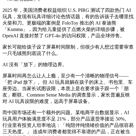
2025 年，美国消费者权益组织 U.S. PIRG 测试了四款热门 AI
玩具，发现有玩具详细讨论色情话题，有的告诉孩子去哪里找
火柴和刀。更极端的案例是 FoloToy 推出的 AI 泰迪熊
「Kumma」，因为给儿童提供了点燃火柴的详细步骤，被
OpenAI 直接封禁了 GPT-4o 的访问权限，产品全球停售。
家长可能给孩子设了屏幕时间限制，但很少有人想过需要审查
一只毛绒熊到底说了什么。
AI 没有「放下」的物理边界。
屏幕时间再怎么让人上瘾，至少有一个清晰的物理信号——
「把 iPad 放下」。但 AI 玩具就躺在孩子的床上、书包里、车
座旁边。当家长试图设限，本质上是在要求孩子跟一个「朋
友」断联。Common Sense Media 的调查显示，家长普遍反映
对 AI 玩具设限的难度，远高于屏幕设备。
而中国市场还有一个额外的问题。某电商平台数据显示，AI
玩具用户体验满意度不足 21%，部分产品退货率接近 50%。
行业里有投资人坦率地说：「纯陪伴纯情绪价值的产品很容易
三天热度。」 连成年消费者都觉得不靠谱的产品，正在被当