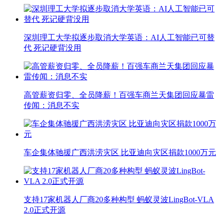
深圳理工大学拟逐步取消大学英语：AI人工智能已可替
代 死记硬背没用
高管薪资归零、全员降薪！百强车商兰天集团回应暴雷
传闻：消息不实
车企集体驰援广西洪涝灾区 比亚迪向灾区捐款1000万元
支持17家机器人厂商20多种构型 蚂蚁灵波LingBot-VLA
2.0正式开源