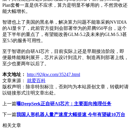
Plan套餐一直是供不应求，算力是明显不够用的，不然营收还
能大幅增长。
智谱也上了美国的黑名单，解决算力问题不能靠采购NVIDIA
的AI显卡了，此前官方提到会部署华为的昇腾950平台，这个
是下半年的重点了，有望能改善GLM-5.2及未来的GLM-5.3甚
至5.5的服务可用性。
至于智谱的自研AI芯片，目前实际上还是早期接洽阶段，即
便最终能顺利展开，芯片从设计到流片、制造再到部署上线，
至少也要两年以后了。
本文地址：
http://92jkw.com/35247.html
文章来源：
就爱百科
版权声明：
除非特别标注，否则均为本站原创文章，转载时请
以链接形式注明文章出处。
上一篇
曝DeepSeek正自研AI芯片：主要面向推理任务
下一篇
我国人形机器人量产速度大幅提速 今年有望破10万台
相关文章