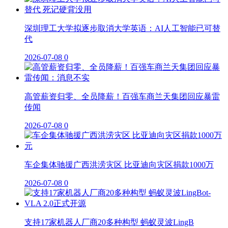
深圳理工大学拟逐步取消大学英语：AI人工智能已可替
代
2026-07-08
0
高管薪资归零、全员降薪！百强车商兰天集团回应暴雷
传闻
2026-07-08
0
车企集体驰援广西洪涝灾区 比亚迪向灾区捐款1000万
2026-07-08
0
支持17家机器人厂商20多种构型 蚂蚁灵波LingB