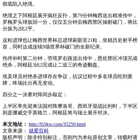
彻底陷入绝境。
绝境之下阿根廷展开疯狂反扑，第79分钟梅西送出精准传中，
罗梅罗头球扳回一分，仅仅五分钟后梅西禁区抽射破门，将比
分扳为2比2平。
这粒进球也让梅西世界杯总进球刷新至21粒，坐稳历史射手榜
首，同时达成连续9场世界杯破门的全新纪录。
伤停补时第二分钟，劳塔罗右路送出传中，恩佐禁区冲顶完成
绝杀，阿根廷3比2完成让二追三的奇迹翻盘。
埃及球员对绝杀进球存在争议，抗议过程中多名球员吃到黄
牌，终场比分再无变动。
四分之一决赛对阵同步敲定：
上半区率先迎来法国对阵摩洛哥、西班牙迎战比利时，下半区
则是挪威交手英格兰，阿根廷将与瑞士展开对决。
本文地址：
http://92jkw.com/35259.html
文章来源：
就爱百科
版权声明：
除非特别标注，否则均为本站原创文章，转载时请