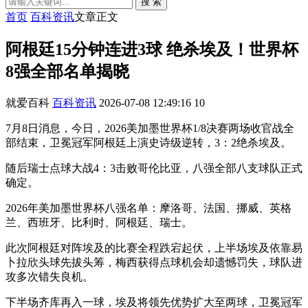
搜 索
首页
百科资讯
文章正文
阿根廷15分钟连进3球 绝杀埃及！世界杯
8强全部名单揭晓
就爱百科
百科资讯
2026-07-08 12:49:16
10
7月8日消息，今日，2026美加墨世界杯1/8决赛两场收官战全
部结束，卫冕冠军阿根廷上演史诗级逆转，3：2绝杀埃及。
随后瑞士点球大战4：3击败哥伦比亚，八强全部八支球队正式
确定。
2026年美加墨世界杯八强名单：摩洛哥、法国、挪威、英格
兰、西班牙、比利时、阿根廷、瑞士。​​​
此次阿根廷对阵埃及的比赛全程跌宕起伏，上半场埃及依靠易
卜拉欣头球先拔头筹，梅西获得点球机会却遗憾罚失，球队进
攻多次错失良机。
下半场齐库再入一球，埃及将领先优势扩大至两球，卫冕冠军