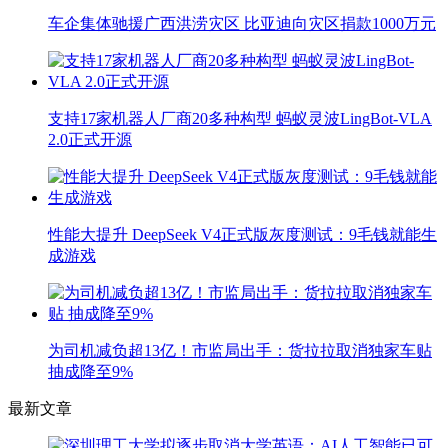
车企集体驰援广西洪涝灾区 比亚迪向灾区捐款1000万元
支持17家机器人厂商20多种构型 蚂蚁灵波LingBot-VLA
2.0正式开源
性能大提升 DeepSeek V4正式版灰度测试：9毛钱就能生
成游戏
为司机减负超13亿！市监局出手：货拉拉取消独家车贴
抽成降至9%
最新文章