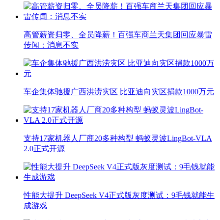
高管薪资归零、全员降薪！百强车商兰天集团回应暴雷
传闻：消息不实
车企集体驰援广西洪涝灾区 比亚迪向灾区捐款1000万元
支持17家机器人厂商20多种构型 蚂蚁灵波LingBot-VLA
2.0正式开源
性能大提升 DeepSeek V4正式版灰度测试：9毛钱就能生
成游戏