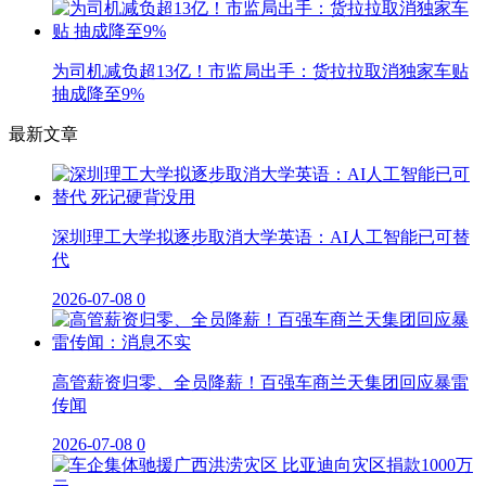
为司机减负超13亿！市监局出手：货拉拉取消独家车贴
抽成降至9%
最新文章
深圳理工大学拟逐步取消大学英语：AI人工智能已可替
代
2026-07-08
0
高管薪资归零、全员降薪！百强车商兰天集团回应暴雷
传闻
2026-07-08
0