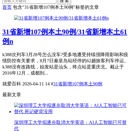
搜 索
首页
包含"31省新增107例本土90例"标签的文章
31省新增107例本土90例/31省新增本土61
例n
k388次列车3月28号怎么没车?受多地遭受持续强降雨影响和疫
情防控有关要求，8月7日秦皇岛站经停的62趟旅客列车停运。
k388没有改路线，始发站是汕头，终点站是重庆北。截止于
2016年12月，成都到...
就爱百科
2026-04-11
14
#
31省新增107例本土90例
最新文章
深圳理工大学拟逐步取消大学英语：AI人工智能已可替
代