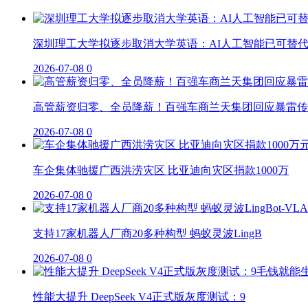
深圳理工大学拟逐步取消大学英语：AI人工智能已可替
2026-07-08
0
高管薪资归零、全员降薪！百强车商兰天集团回应暴雷传
2026-07-08
0
车企集体驰援广西洪涝灾区 比亚迪向灾区捐款1000万
2026-07-08
0
支持17家机器人厂商20多种构型 蚂蚁灵波LingB
2026-07-08
0
性能大提升 DeepSeek V4正式版灰度测试：9