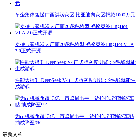
车企集体驰援广西洪涝灾区 比亚迪向灾区捐款1000万元
支持17家机器人厂商20多种构型 蚂蚁灵波LingBot-VLA
2.0正式开源
性能大提升 DeepSeek V4正式版灰度测试：9毛钱就能生
成游戏
为司机减负超13亿！市监局出手：货拉拉取消独家车贴
抽成降至9%
最新文章