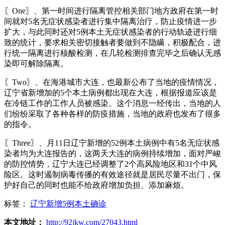
〖One〗、第一时间进行隔离管控相关部门地方政府在第一时
间就对5名无症状感染者进行集中隔离治疗，防止疫情进一步
扩大，与此同时还对5例本土无症状感染者的行动轨迹进行细
致的统计，要求相关密切接触者要做到不隐瞒，积极配合，进
行统一隔离进行核酸检测，在几轮检测排查完毕之后确认无感
染即可解除隔离。
〖Two〗、在海港城市大连，也最新公布了当地的疫情情况，
辽宁省新增加的5个本土病例都出现在大连，根据报道应该是
在冷链工作的工作人员被感染。这个消息一经传出，当地的人
们纷纷采取了各种各样的防疫措施，当地的政府也发布了很多
的指令。
〖Three〗、月11日辽宁新增的52例本土病例中有5名无症状感
染者均为大连报告的，这两天大连的病例持续增加，面对严峻
的防控情势，辽宁大连已经调整了2个高风险地区和31个中风
险区。这时遏制病毒传播的有效途径就是居民尽量不出门，保
护好自己的同时也能不给政府增加负担、添加麻烦。
标签：
辽宁新增5例本土确诊
本文地址：
http://92jkw.com/27043.html