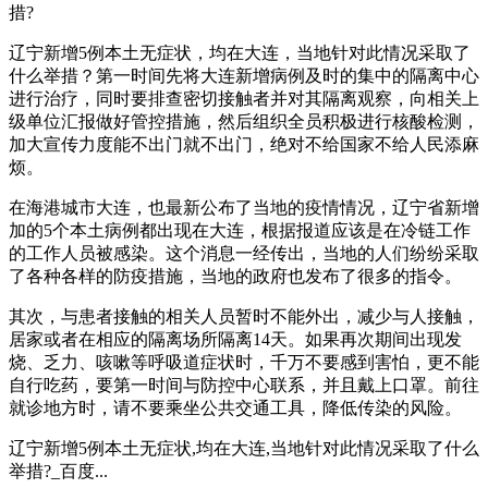
措?
辽宁新增5例本土无症状，均在大连，当地针对此情况采取了
什么举措？第一时间先将大连新增病例及时的集中的隔离中心
进行治疗，同时要排查密切接触者并对其隔离观察，向相关上
级单位汇报做好管控措施，然后组织全员积极进行核酸检测，
加大宣传力度能不出门就不出门，绝对不给国家不给人民添麻
烦。
在海港城市大连，也最新公布了当地的疫情情况，辽宁省新增
加的5个本土病例都出现在大连，根据报道应该是在冷链工作
的工作人员被感染。这个消息一经传出，当地的人们纷纷采取
了各种各样的防疫措施，当地的政府也发布了很多的指令。
其次，与患者接触的相关人员暂时不能外出，减少与人接触，
居家或者在相应的隔离场所隔离14天。如果再次期间出现发
烧、乏力、咳嗽等呼吸道症状时，千万不要感到害怕，更不能
自行吃药，要第一时间与防控中心联系，并且戴上口罩。前往
就诊地方时，请不要乘坐公共交通工具，降低传染的风险。
辽宁新增5例本土无症状,均在大连,当地针对此情况采取了什么
举措?_百度...