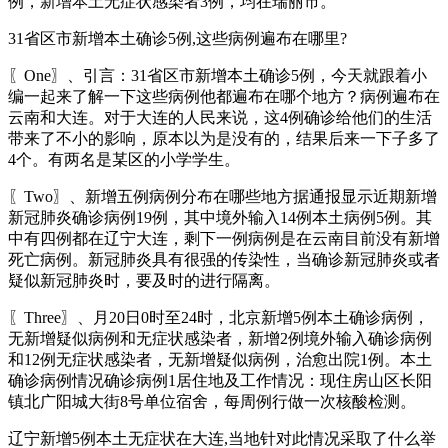
例，新增本土无症状感染者3例，均在瑞丽市。
31省区市新增本土确诊5例,这些病例遍布在哪里?
〖One〗、引言：31省区市新增本土确诊5例，今天就跟着小
编一起来了解一下这些病例他都遍布在哪个地方？病例遍布在
云南和大连。对于大连的人民来说，这4例确诊给他们的生活
带来了不小的影响，原本以为是没有的，结果后来一下子多了
4个。有两名是某区的小学学生。
〖Two〗、新增五例病例分布在哪些地方据通报显示近期新增
新冠肺炎确诊病例19例，其中境外输入14例本土病例5例。其
中有四例都在辽宁大连，剩下一例病例是在云南目前没有新增
死亡病例。新冠肺炎具有很强的传染性，当确诊新冠肺炎或者
疑似新冠肺炎时，要及时的进行隔离。
〖Three〗、月20日0时至24时，北京新增5例本土确诊病例，
无新增疑似病例和无症状感染者，新增2例境外输入确诊病例
和12例无症状感染者，无新增疑似病例，治愈出院1例。本土
确诊病例情况确诊病例1居住地及工作情况：现住房山区长阳
镇北广阳城大街8号单位宿舍，每周例行做一次核酸检测。
辽宁新增5例本土无症状在大连,当地针对此情况采取了什么举