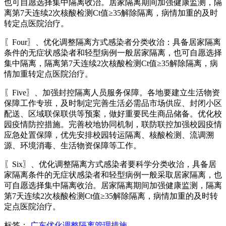
也可自愿选择集中隔离收治。居家隔离期间加强健康监测，隔
离第7天连续2次核酸检测Ct值≥35解除隔离，病情加重的及时
转定点医院治疗。
〖Four〗、优化调整隔离方式感染者分类收治：具备居家隔离
条件的无症状感染者和轻型病例一般居家隔离，也可自愿选择
集中隔离，隔离第7天连续2次核酸检测Ct值≥35解除隔离，病
情加重转定点医院治疗。
〖Five〗、加强封控隔离人员服务保障。各地要建立生活物资
保障工作专班，及时制定完善生活必需品市场供应、封闭小区
配送、区域联保联供等预案，做好重要民生商品储备。优化校
园疫情防控措施。完善校地协同机制，联防联控加强校园疫情
应急处置保障，优先安排校园转运隔离、核酸检测、流调溯
源、环境消毒、生活物资保障等工作。
〖Six〗、优化调整隔离方式感染者要科学分类收治，具备居
家隔离条件的无症状感染者和轻型病例一般采取居家隔离，也
可自愿选择集中隔离收治。居家隔离期间加强健康监测，隔离
第7天连续2次核酸检测Ct值≥35解除隔离，病情加重的及时转
定点医院治疗。
标签：
广东优化调整隔离管理措施