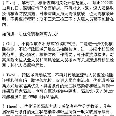
〖Five〗、解封了。根据查询相关公开信息显示，截止2022年
12月13日，深圳疫情已全面解封。不再对来（返）深人员采取
疫情核查防控措施。对来深圳人员无需做核酸，也无需核酸证
明、不再查行程码；取消三天三检三不；入境人员暂不包括在
内。
如何进一步优化调整隔离方式?
〖One〗、不得采取各种形式的临时封控。二是进一步优化核
酸检测。不按行政区域开展全员核酸检测，进一步缩小核酸检
测范围、减少频次。根据防疫工作需要，可开展抗原检测。对
高风险岗位从业人员和高风险区人员按照有关规定进行核酸检
测，其他人员愿检尽检。
〖Two〗、跨区域流动放宽：不再对跨地区流动人员查验核酸
证明和健康码，取消落地检，促进人员自由流动。优化调整隔
离方式居家隔离优先：具备条件的无症状感染者和轻型病例一
般采取居家隔离，也可自愿选择集中隔离。隔离第7天连续2次
核酸检测Ct值≥35即可解除隔离。
〖Three〗、优化调整隔离方式：感染者科学分类收治，具备
居家隔离条件的无症状感染者和轻型病例一般采取居家隔离，