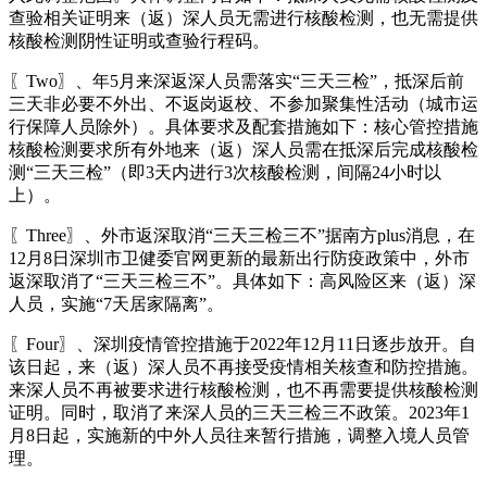
查验相关证明来（返）深人员无需进行核酸检测，也无需提供
核酸检测阴性证明或查验行程码。
〖Two〗、年5月来深返深人员需落实“三天三检”，抵深后前
三天非必要不外出、不返岗返校、不参加聚集性活动（城市运
行保障人员除外）。具体要求及配套措施如下：核心管控措施
核酸检测要求所有外地来（返）深人员需在抵深后完成核酸检
测“三天三检”（即3天内进行3次核酸检测，间隔24小时以
上）。
〖Three〗、外市返深取消“三天三检三不”据南方plus消息，在
12月8日深圳市卫健委官网更新的最新出行防疫政策中，外市
返深取消了“三天三检三不”。具体如下：高风险区来（返）深
人员，实施“7天居家隔离”。
〖Four〗、深圳疫情管控措施于2022年12月11日逐步放开。自
该日起，来（返）深人员不再接受疫情相关核查和防控措施。
来深人员不再被要求进行核酸检测，也不再需要提供核酸检测
证明。同时，取消了来深人员的三天三检三不政策。2023年1
月8日起，实施新的中外人员往来暂行措施，调整入境人员管
理。