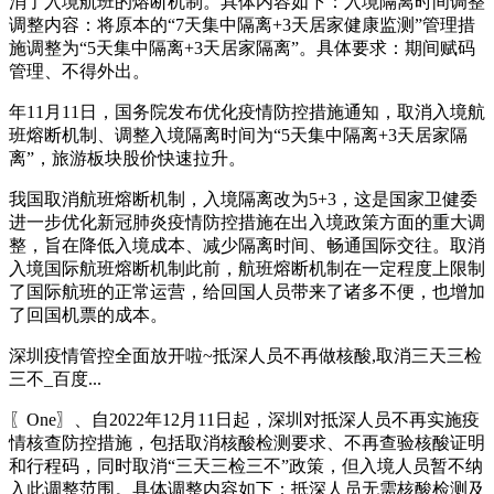
消了入境航班的熔断机制。具体内容如下：入境隔离时间调整
调整内容：将原本的“7天集中隔离+3天居家健康监测”管理措
施调整为“5天集中隔离+3天居家隔离”。具体要求：期间赋码
管理、不得外出。
年11月11日，国务院发布优化疫情防控措施通知，取消入境航
班熔断机制、调整入境隔离时间为“5天集中隔离+3天居家隔
离”，旅游板块股价快速拉升。
我国取消航班熔断机制，入境隔离改为5+3，这是国家卫健委
进一步优化新冠肺炎疫情防控措施在出入境政策方面的重大调
整，旨在降低入境成本、减少隔离时间、畅通国际交往。取消
入境国际航班熔断机制此前，航班熔断机制在一定程度上限制
了国际航班的正常运营，给回国人员带来了诸多不便，也增加
了回国机票的成本。
深圳疫情管控全面放开啦~抵深人员不再做核酸,取消三天三检
三不_百度...
〖One〗、自2022年12月11日起，深圳对抵深人员不再实施疫
情核查防控措施，包括取消核酸检测要求、不再查验核酸证明
和行程码，同时取消“三天三检三不”政策，但入境人员暂不纳
入此调整范围。具体调整内容如下：抵深人员无需核酸检测及