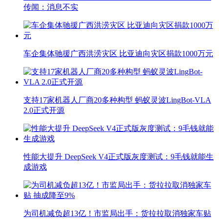
传闻：消息不实
车企集体驰援广西洪涝灾区 比亚迪向灾区捐款1000万元
支持17家机器人厂商20多种构型 蚂蚁灵波LingBot-VLA
2.0正式开源
性能大提升 DeepSeek V4正式版灰度测试：9毛钱就能生
成游戏
为司机减负超13亿！市监局出手：货拉拉取消独家车贴