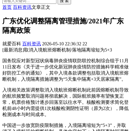
搜 索
首页
百科资讯
文章正文
广东优化调整隔离管理措施/2021年广东
隔离政策
就爱百科
百科资讯
2026-05-10 22:36:32
22
[最新消息]取消入境航班熔断机制/落地隔离缩短为5+3
国务院应对新型冠状病毒肺炎疫情联防联控机制综合组于11月
11日发布《关于进一步优化新冠肺炎疫情防控措施科学精准做
好防控工作的通知》，其中入境条款调整包括取消入境航班熔
断机制，入境隔离措施调整为“5天集中隔离+3天居家隔离”。
入境相关政策调整取消入境航班熔断机制此前因熔断机制导致
的航班频繁取消问题将彻底解决，国际航班频率有望恢复正
常，机票价格预计逐步回落至以往水平。核酸检测要求简化登
机前48小时内需提供1次核酸检测阴性证明（原为2次），降低
检测成本与时间成本。
中国进一步放宽防疫限制措施，入境隔离缩短为“5+3”，并取