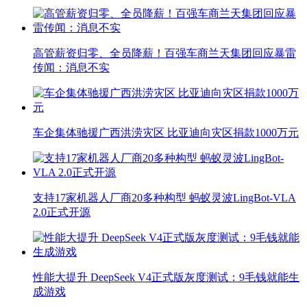
高管薪资归零、全员降薪！百强车商兰天集团回应暴雷
传闻：消息不实
车企集体驰援广西洪涝灾区 比亚迪向灾区捐款1000万元
支持17家机器人厂商20多种构型 蚂蚁灵波LingBot-VLA
2.0正式开源
性能大提升 DeepSeek V4正式版灰度测试：9毛钱就能生
成游戏