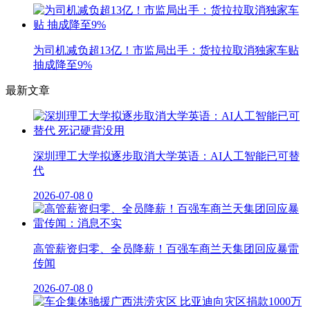
为司机减负超13亿！市监局出手：货拉拉取消独家车贴
抽成降至9%
最新文章
深圳理工大学拟逐步取消大学英语：AI人工智能已可替
代
2026-07-08
0
高管薪资归零、全员降薪！百强车商兰天集团回应暴雷
传闻
2026-07-08
0