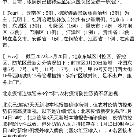
中。目前，该病例已被转运至定点医院接受进一步治疗。
〖Four〗、云南省：5例，德宏傣族景颇族自治州（3例）为
主，昆明市、红河哈尼族彝族自治州有少量病例。北京市：4
例，东城区（3例）、朝阳区（1例）。重庆市：4例，沙坪坝
区（2例）、巴南区（1例）、江津区（1例）。贵州省：2例，
均在遵义市。安徽省：1例，在铜陵市。江西省：1例，在南昌
市。
〖Five〗、截至2022年3月20日，北京东城区封控区、管控
区、防范区最新划分情况如下：封控区3月20日新增：花园东
巷5号、7号、9号、11号、17号、19号、甲19号安定门西大街
16号西顺城街15号管理措施：实行“区域封闭、足不出户、服
务上门”。
北京疫情连续迎来3个“零”,农村疫情防控形势不容忽视!
北京已连续3天无新增本地报告确诊病例，但农村疫情防控形
势仍需高度重视。以下是详细情况：北京疫情新变化截至1月
14日24时，北京连续3天无新增本地报告确诊病例，疫情防控
取得阶段性成效。但外防输入压力持续存在：1月13日0时至14
日24时新增1例境外输入病例（塞尔维亚输入），50名密接者
已集中观察。