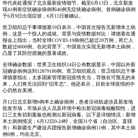
华代表处通报了北京最新疫情细节。截至6月13日，北京新发
现41例有症状确诊病例和46例无症状确诊病例。首例确诊病例
于6月9日出现症状，6月11日被确认。
世卫组织总干事谭德塞19日表示，中国首次报告无新增本土病
例，这是一个惊人的成就。背景与疫情数据对比：谭德塞在通
报会上指出，当时全球COVID-19病例已超过20万例，死亡人
数超过8000例。在此背景下，中国首次实现无新增本土病例，
凸显了其防控措施的显著成效。
全球确诊数据：世界卫生组织14日公布数据显示，中国以外新
冠确诊病例达到12879186例。世卫组织观点：世卫组织总干事
谭德塞指出，太多国家管理新冠疫情失当，导致在可预见的未
来，人们将无法回到“旧常态”。他还表示，目前全球疫情的中
心仍然在美洲。
月12日北京新增6例本土确诊病例，患者活动轨迹涉及新发地
批发市场，市场从业人员及环境中检出新冠病毒核酸阳性，进
口三文鱼切割案板也检测出新冠病毒。以下是详细情况：新增
本土病例情况：6月12日0-24时，全国31个省（自治区、直辖
市）和新疆生产建设兵团报告新增确诊病例11例，其中本土病
例6例，均在北京。