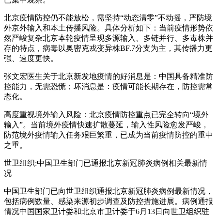
北京疫情防控仍不能放松，需坚持“动态清零”不动摇，严防境
外京外输入和本土传播风险。具体分析如下：当前疫情形势依
然严峻复杂北京本轮疫情呈现多源输入、多链并行、多毒株并
存的特点，病毒以奥密克戎变异株BF.7分支为主，其传播力更
强、速度更快。
张文宏医生关于北京新发地疫情的好消息是：中国具备精准防
控能力，无需恐慌；坏消息是：疫情可能长期存在，防控需常
态化。
高度重视境外输入风险：北京疫情防控重点已完全转向“境外
输入”。当前境外疫情快速扩散蔓延，输入性风险愈发严峻，
防范境外疫情输入任务艰巨繁重，已成为当前疫情防控的重中
之重。
世卫组织:中国卫生部门已通报北京新冠肺炎病例相关最新情
况
中国卫生部门已向世卫组织通报北京新冠肺炎病例最新情况，
包括病例数量、感染来源初步调查及防控措施进展。病例通报
情况中国国家卫计委和北京市卫计委于6月13日向世卫组织驻