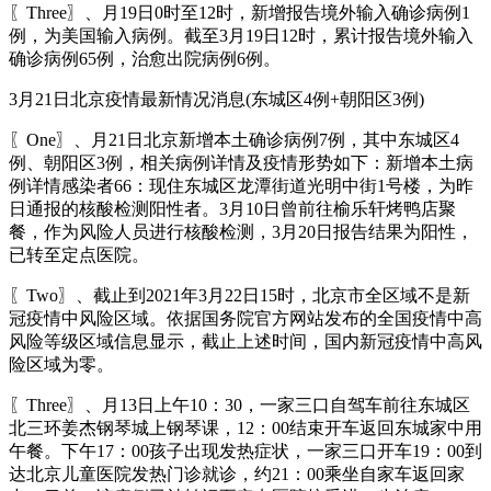
〖Three〗、月19日0时至12时，新增报告境外输入确诊病例1
例，为美国输入病例。截至3月19日12时，累计报告境外输入
确诊病例65例，治愈出院病例6例。
3月21日北京疫情最新情况消息(东城区4例+朝阳区3例)
〖One〗、月21日北京新增本土确诊病例7例，其中东城区4
例、朝阳区3例，相关病例详情及疫情形势如下：新增本土病
例详情感染者66：现住东城区龙潭街道光明中街1号楼，为昨
日通报的核酸检测阳性者。3月10日曾前往榆乐轩烤鸭店聚
餐，作为风险人员进行核酸检测，3月20日报告结果为阳性，
已转至定点医院。
〖Two〗、截止到2021年3月22日15时，北京市全区域不是新
冠疫情中风险区域。依据国务院官方网站发布的全国疫情中高
风险等级区域信息显示，截止上述时间，国内新冠疫情中高风
险区域为零。
〖Three〗、月13日上午10：30，一家三口自驾车前往东城区
北三环姜杰钢琴城上钢琴课，12：00结束开车返回东城家中用
午餐。下午17：00孩子出现发热症状，一家三口开车19：00到
达北京儿童医院发热门诊就诊，约21：00乘坐自家车返回家