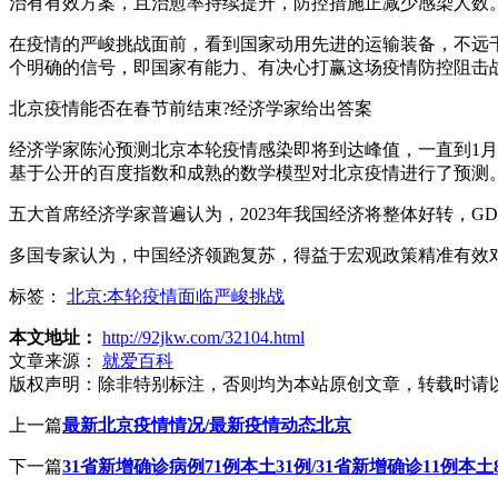
治有有效方案，且治愈率持续提升，防控措施正减少感染人数
在疫情的严峻挑战面前，看到国家动用先进的运输装备，不远
个明确的信号，即国家有能力、有决心打赢这场疫情防控阻击战
北京疫情能否在春节前结束?经济学家给出答案
经济学家陈沁预测北京本轮疫情感染即将到达峰值，一直到1月上
基于公开的百度指数和成熟的数学模型对北京疫情进行了预测
五大首席经济学家普遍认为，2023年我国经济将整体好转，G
多国专家认为，中国经济领跑复苏，得益于宏观政策精准有效
标签：
北京:本轮疫情面临严峻挑战
本文地址：
http://92jkw.com/32104.html
文章来源：
就爱百科
版权声明：
除非特别标注，否则均为本站原创文章，转载时请
上一篇
最新北京疫情情况/最新疫情动态北京
下一篇
31省新增确诊病例71例本土31例/31省新增确诊11例本土