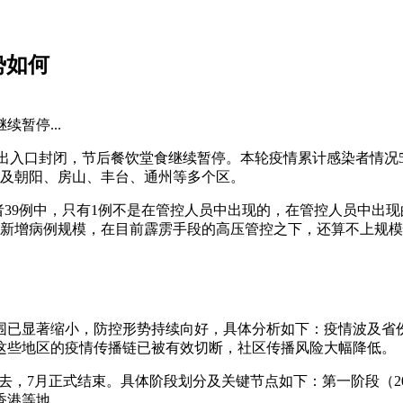
势如何
续暂停...
车站出入口封闭，节后餐饮堂食继续暂停。本轮疫情累计感染者情况
，涉及朝阳、房山、丰台、通州等多个区。
染者39例中，只有1例不是在管控人员中出现的，在管控人员中出现的
右的新增病例规模，在目前霹雳手段的高压管控之下，还算不上规
。
围已显著缩小，防控形势持续向好，具体分析如下：疫情波及省
这些地区的疫情传播链已被有效切断，社区传播风险大幅降低。
去，7月正式结束。具体阶段划分及关键节点如下：第一阶段（2002年
香港等地。