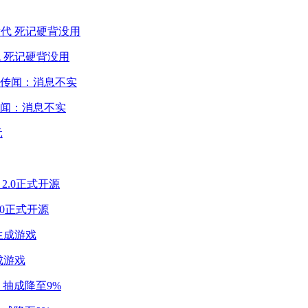
 死记硬背没用
闻：消息不实
2.0正式开源
成游戏