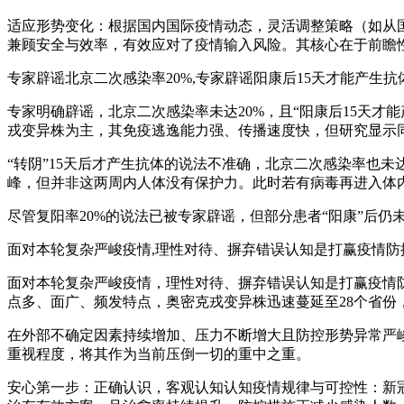
适应形势变化：根据国内国际疫情动态，灵活调整策略（如从
兼顾安全与效率，有效应对了疫情输入风险。其核心在于前瞻
专家辟谣北京二次感染率20%,专家辟谣阳康后15天才能产生抗
专家明确辟谣，北京二次感染率未达20%，且“阳康后15天才
戎变异株为主，其免疫逃逸能力强、传播速度快，但研究显示
“转阴”15天后才产生抗体的说法不准确，北京二次感染率也
峰，但并非这两周内人体没有保护力。此时若有病毒再进入体
尽管复阳率20%的说法已被专家辟谣，但部分患者“阳康”后
面对本轮复杂严峻疫情,理性对待、摒弃错误认知是打赢疫情防控的
面对本轮复杂严峻疫情，理性对待、摒弃错误认知是打赢疫情防
点多、面广、频发特点，奥密克戎变异株迅速蔓延至28个省份，
在外部不确定因素持续增加、压力不断增大且防控形势异常严
重视程度，将其作为当前压倒一切的重中之重。
安心第一步：正确认识，客观认知认知疫情规律与可控性：新冠