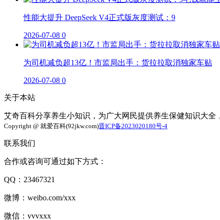
性能大提升 DeepSeek V4正式版灰度测试：9
2026-07-08
0
为司机减负超13亿！市监局出手：货拉拉取消独家车贴
2026-07-08
0
关于本站
艾奇百科分享养生小知识，为广大网民提供养生保健知识大全
Copyright @ 就爱百科(92jkw.com)
晋ICP备2023020180号-4
联系我们
合作或咨询可通过如下方式：
QQ：23467321
微博：weibo.com/xxx
微信：vvvxxx