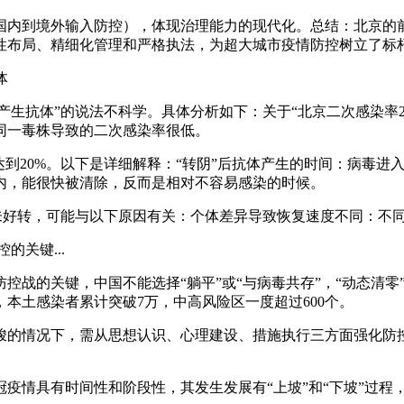
国内到境外输入防控），体现治理能力的现代化。总结：北京的
性布局、精细化管理和严格执法，为超大城市疫情防控树立了标
体
能产生抗体”的说法不科学。具体分析如下：关于“北京二次感染率
同一毒株导致的二次感染率很低。
未达到20%。以下是详细解释：“转阴”后抗体产生的时间：病毒
内，能很快被清除，反而是相对不容易感染的时候。
仍未好转，可能与以下原因有关：个体差异导致恢复速度不同：不
关键...
控战的关键，中国不能选择“躺平”或“与病毒共存”，“动态清
本土感染者累计突破7万，中高风险区一度超过600个。
峻的情况下，需从思想认识、心理建设、措施执行三方面强化防
疫情具有时间性和阶段性，其发生发展有“上坡”和“下坡”过程