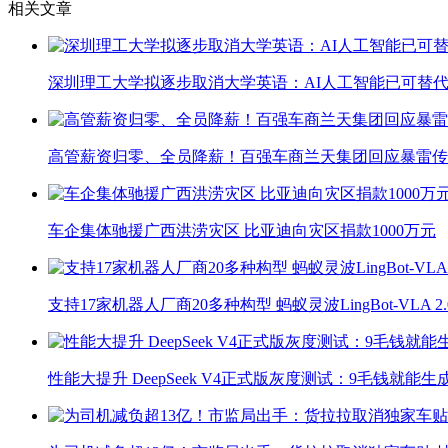
相关文章
深圳理工大学拟逐步取消大学英语：AI人工智能已可替代
高管薪资归零、全员降薪！百强车商兰天集团回应暴雷传
车企集体驰援广西洪涝灾区 比亚迪向灾区捐款1000万元
支持17家机器人厂商20多种构型 蚂蚁灵波LingBot-VLA 
性能大提升 DeepSeek V4正式版灰度测试：9毛钱就能生