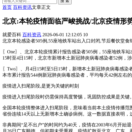
搜 索
首页
百科资讯
文章正文
北京:本轮疫情面临严峻挑战/北京疫情形
就爱百科
百科资讯
2026-06-01 12:12:05
10
北京本轮感染者505例,55座地铁车站出入口封闭,节后餐饮堂食继
〖One〗、北京本轮疫情累计报告感染者505例，55座地铁
15时至4日15时，北京市新增本土新冠肺炎病毒感染者52例
〖Two〗、月4日15时至5日15时，新增本土新冠肺炎病毒感
本市累计报告544例新冠肺炎病毒感染者，平均每天42例左
疫情进入扫尾阶段,是更为关键的时刻
疫情进入扫尾阶段时仍需保持高度警惕，巩固防控成果是关键
全国本轮疫情整体进入扫尾阶段，意味着当前本土疫情传播范
省份连续14天以上无新增本土确诊病例。这一数据直接表明，
非典期间“足不出户”的时间约为40天，疫情在2003年6月开始退
月26日广东顺德，但初期未受重视，疫情扩散至北京、广东、