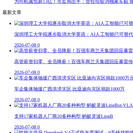
为司机减负超13亿！市监局出手：货拉拉取消独家车贴 抽
最新文章
深圳理工大学拟逐步取消大学英语：AI人工智能已可替
2026-07-08
0
高管薪资归零、全员降薪！百强车商兰天集团回应暴雷传
2026-07-08
0
车企集体驰援广西洪涝灾区 比亚迪向灾区捐款1000万
2026-07-08
0
支持17家机器人厂商20多种构型 蚂蚁灵波LingB
2026-07-08
0