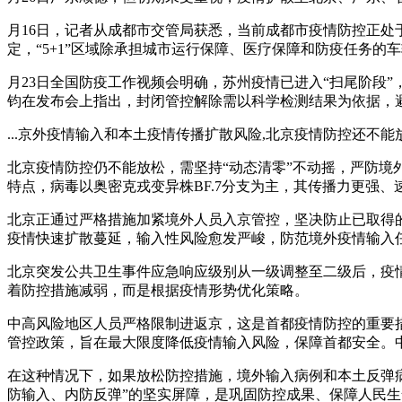
月16日，记者从成都市交管局获悉，当前成都市疫情防控正处
定，“5+1”区域除承担城市运行保障、医疗保障和防疫任务的
月23日全国防疫工作视频会明确，苏州疫情已进入“扫尾阶段
钧在发布会上指出，封闭管控解除需以科学检测结果为依据，
...京外疫情输入和本土疫情传播扩散风险,北京疫情防控还不能放松
北京疫情防控仍不能放松，需坚持“动态清零”不动摇，严防
特点，病毒以奥密克戎变异株BF.7分支为主，其传播力更强、
北京正通过严格措施加紧境外人员入京管控，坚决防止已取得
疫情快速扩散蔓延，输入性风险愈发严峻，防范境外疫情输入
北京突发公共卫生事件应急响应级别从一级调整至二级后，疫
着防控措施减弱，而是根据疫情形势优化策略。
中高风险地区人员严格限制进返京，这是首都疫情防控的重要
管控政策，旨在最大限度降低疫情输入风险，保障首都安全。
在这种情况下，如果放松防控措施，境外输入病例和本土反弹
防输入、内防反弹”的坚实屏障，是巩固防控成果、保障人民