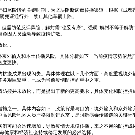
于扫尾阶段的关键时期，为坚决阻断病毒传播渠道，根据《成都市新
车辆凭证通行外，禁止其他车辆上路。
”，但需防范反弹风险，解封需“稳妥有序”。强调“解封不等于解
避免因人员流动导致疫情扩散。
...
境外京外输入和本土传播风险。具体分析如下：当前疫情形势依然
速度更快。
的抗疫成果出现闪失。具体体现在以下几个方面：高度重视境外输
任务艰巨繁重，已成为当前疫情防控的重中之重。
情防控并未放松，而是提出了新的更高要求，具体变化和防控措
措施之一。具体内容如下：政策背景与目的：境外输入和京外输
中高风险地区人员严格限制进返京，是阻断病毒传播链的关键环
病例可能会迅速增加，导致疫情大规模传播，来之不易的防控成
生命健康和经济社会持续稳定发展的必然选择。