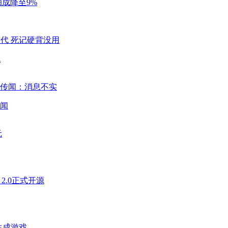
成降至9%
代
闻