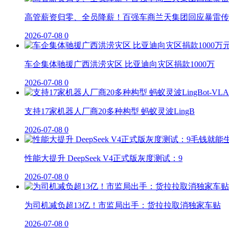
高管薪资归零、全员降薪！百强车商兰天集团回应暴雷传
2026-07-08
0
车企集体驰援广西洪涝灾区 比亚迪向灾区捐款1000万
2026-07-08
0
支持17家机器人厂商20多种构型 蚂蚁灵波LingB
2026-07-08
0
性能大提升 DeepSeek V4正式版灰度测试：9
2026-07-08
0
为司机减负超13亿！市监局出手：货拉拉取消独家车贴
2026-07-08
0