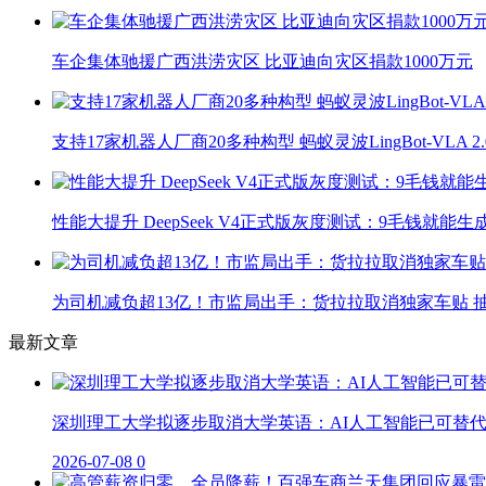
车企集体驰援广西洪涝灾区 比亚迪向灾区捐款1000万元
支持17家机器人厂商20多种构型 蚂蚁灵波LingBot-VLA 
性能大提升 DeepSeek V4正式版灰度测试：9毛钱就能生
为司机减负超13亿！市监局出手：货拉拉取消独家车贴 抽
最新文章
深圳理工大学拟逐步取消大学英语：AI人工智能已可替
2026-07-08
0