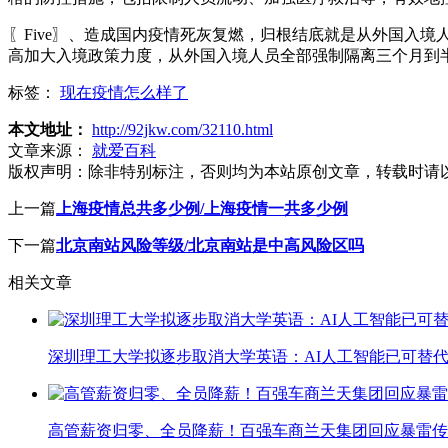
〖Five〗、造成国内疫情死灰复燃，归根结底就是从外国入
高加大入境政策力度，从外国入境人员全部强制隔离三个月到
标签：
现在疫情怎么样了
本文地址：
http://92jkw.com/32110.html
文章来源：
就爱百科
版权声明：
除非特别标注，否则均为本站原创文章，转载时请
上一篇
上海疫情总共多少例/上海疫情一共多少例
下一篇
北京南站风险等级/北京南站是中高风险区吗
相关文章
深圳理工大学拟逐步取消大学英语：AI人工智能已可替代
高管薪资归零、全员降薪！百强车商兰天集团回应暴雷传