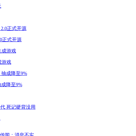
2.0正式开源
成游戏
成降至9%
代