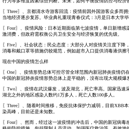
行为等多维度因素综合判断。未来，如何平衡疫情防控与经济
〖Three〗、京都清水寺游客回流：疫情前因外国游客众多
当地经济逐步复苏。毕业典礼重现青春仪式：3月是日本大学
〖Four〗、疫情风险：日本近期面临第七波疫情，单日新增
激消费，但政府需权衡公共卫生安全与经济恢复的优先级。
〖Five〗、社会状态：民众态度：大部分人对疫情关注度下降
消毒和戴口罩等措施仍较规范，例如超市入口提供消毒液供擦
现在中国的疫情怎么样
〖One〗、疫情形势总体可控尽管全球范围内新冠肺炎疫情
中国的新冠肺炎疫情形势总体上是平稳的，没有出现大规模爆
〖Two〗、疫情在武汉爆发，波及湖北，死亡率高。国家迅速
湖北之外的地区感染人数约1万多人，死亡人数100多人。
〖Three〗、随着时间推移，免疫抗体保护力减弱，目前XB
染高峰，目前还是未知数。
〖Four〗、然而，经过这一波疫情的冲击后，中国的新冠病
格的防控措施，包括限制人员流动、加强医疗救治等，有效地