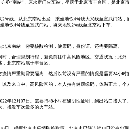
亦称“南站”，原永定门火车站，坐落于北京市丰台区，是北京市
铁2号线。从北京南站出发，乘坐地铁4号线大兴线至宣武门站，换
乘坐地铁4号线至宣武门站，换乘地铁2号线至北京站下车。
去北京南站，需要核酸检测，健康码，身份证。还需要隔离。
同时，合理规划行程，避免前往中高风险地区。交通状况：此外
述，北京南站属于丰台区。
方疫情严重期需要隔离，然后以前没有严重的情况是需要24小时
，以及来自中、高风险区的，本人持有健康绿码，体温正常，个
22年12月07日。需要持48小时核酸阴性证明，到出站口接
大、接发车次最多的火车站。
月10日，根据北京市疫情防控政策，北京市已经连续14日没有