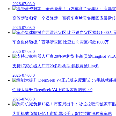
2026-07-08
0
高管薪资归零、全员降薪！百强车商兰天集团回应暴雷传
2026-07-08
0
车企集体驰援广西洪涝灾区 比亚迪向灾区捐款1000万
2026-07-08
0
支持17家机器人厂商20多种构型 蚂蚁灵波LingB
2026-07-08
0
性能大提升 DeepSeek V4正式版灰度测试：9
2026-07-08
0
为司机减负超13亿！市监局出手：货拉拉取消独家车贴