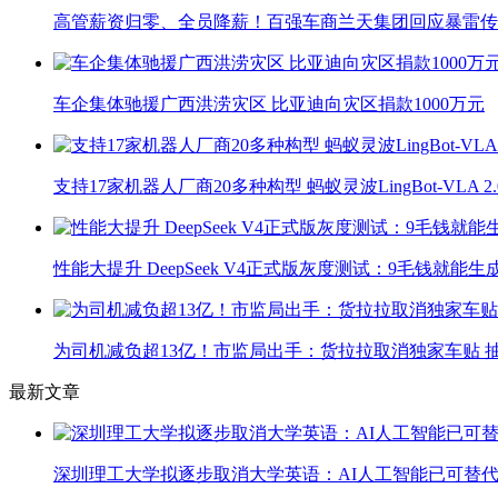
高管薪资归零、全员降薪！百强车商兰天集团回应暴雷传
车企集体驰援广西洪涝灾区 比亚迪向灾区捐款1000万元
支持17家机器人厂商20多种构型 蚂蚁灵波LingBot-VLA 
性能大提升 DeepSeek V4正式版灰度测试：9毛钱就能生
为司机减负超13亿！市监局出手：货拉拉取消独家车贴 抽
最新文章
深圳理工大学拟逐步取消大学英语：AI人工智能已可替