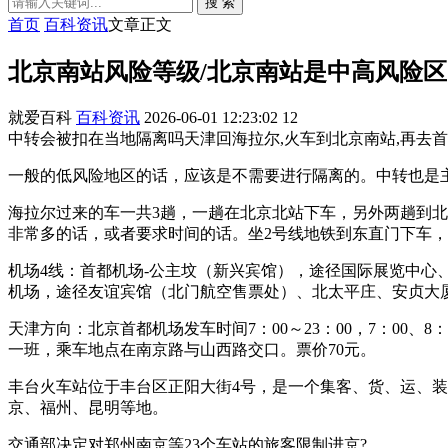
搜 索
首页
百科资讯
文章正文
北京南站风险等级/北京南站是中高风险区
就爱百科
百科资讯
2026-06-01 12:23:02
12
中转会被扣在当地隔离吗天津回海拉尔,火车到北京南站,再去首都机
一般的低风险地区的话，应该是不需要进行隔离的。中转也是
海拉尔过来的车一共3趟，一趟在北京北站下车，另外两趟到
非常多的话，或者要求时间的话。坐2号线地铁到东直门下车
机场4线：首都机场-公主坟（新兴宾馆），途径国际展览中心、
机场，途径友谊宾馆（北门航空售票处）、北太平庄、安贞大厦、
天津方向：北京首都机场发车时间7：00～23：00，7：00、8：
一班，乘车地点在南京路与山西路交口。票价70元。
丰台火车站位于丰台区正阳大街4号，是一个集客、货、运、装
京、福州、昆明等地。
交通部决定对郑州南京等23个车站的旅客限制进京?