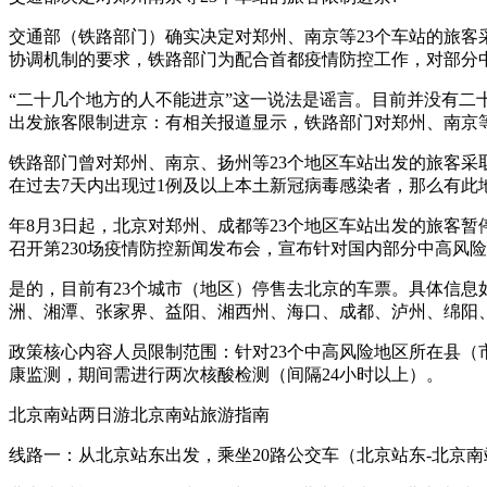
交通部（铁路部门）确实决定对郑州、南京等23个车站的旅
协调机制的要求，铁路部门为配合首都疫情防控工作，对部分
“二十几个地方的人不能进京”这一说法是谣言。目前并没有
出发旅客限制进京：有相关报道显示，铁路部门对郑州、南京等
铁路部门曾对郑州、南京、扬州等23个地区车站出发的旅客
在过去7天内出现过1例及以上本土新冠病毒感染者，那么有此
年8月3日起，北京对郑州、成都等23个地区车站出发的旅客暂
召开第230场疫情防控新闻发布会，宣布针对国内部分中高风
是的，目前有23个城市（地区）停售去北京的车票。具体信
洲、湘潭、张家界、益阳、湘西州、海口、成都、泸州、绵阳、
政策核心内容人员限制范围：针对23个中高风险地区所在县（
康监测，期间需进行两次核酸检测（间隔24小时以上）。
北京南站两日游北京南站旅游指南
线路一：从北京站东出发，乘坐20路公交车（北京站东-北京