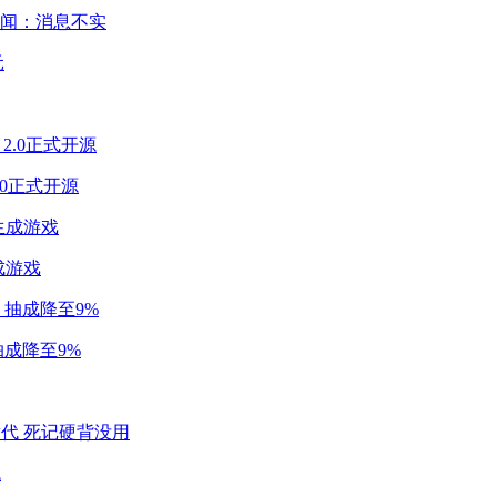
闻：消息不实
2.0正式开源
成游戏
成降至9%
代