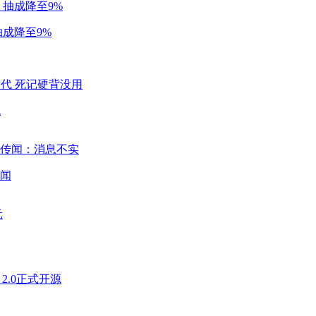
成降至9%
代
闻