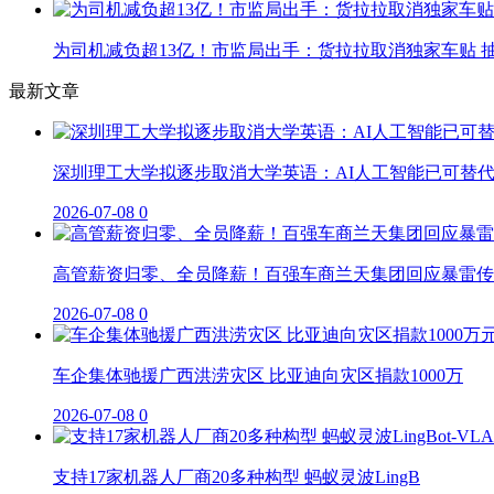
为司机减负超13亿！市监局出手：货拉拉取消独家车贴 抽
最新文章
深圳理工大学拟逐步取消大学英语：AI人工智能已可替
2026-07-08
0
高管薪资归零、全员降薪！百强车商兰天集团回应暴雷传
2026-07-08
0
车企集体驰援广西洪涝灾区 比亚迪向灾区捐款1000万
2026-07-08
0
支持17家机器人厂商20多种构型 蚂蚁灵波LingB