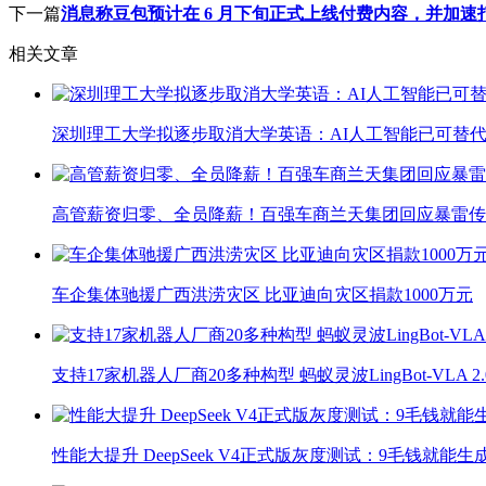
下一篇
消息称豆包预计在 6 月下旬正式上线付费内容，并加速
相关文章
深圳理工大学拟逐步取消大学英语：AI人工智能已可替代
高管薪资归零、全员降薪！百强车商兰天集团回应暴雷传
车企集体驰援广西洪涝灾区 比亚迪向灾区捐款1000万元
支持17家机器人厂商20多种构型 蚂蚁灵波LingBot-VLA 
性能大提升 DeepSeek V4正式版灰度测试：9毛钱就能生