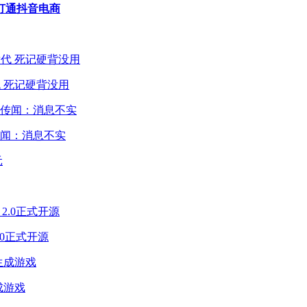
打通抖音电商
 死记硬背没用
闻：消息不实
2.0正式开源
成游戏