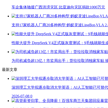
车企集体驰援广西洪涝灾区 比亚迪向灾区捐款1000万元
支持17家机器人厂商20多种构型 蚂蚁灵波LingBot-VLA 
性能大提升 DeepSeek V4正式版灰度测试：9毛钱就能生
为司机减负超13亿！市监局出手：货拉拉取消独家车贴 抽
最新文章
深圳理工大学拟逐步取消大学英语：AI人工智能已可替
2026-07-08
0