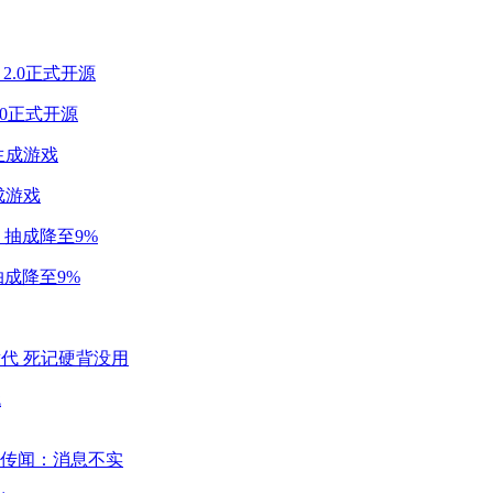
2.0正式开源
成游戏
成降至9%
代