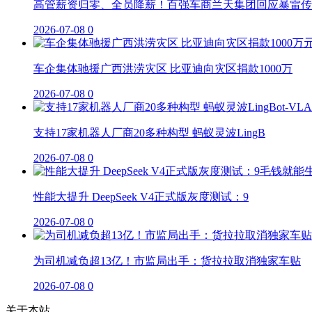
高管薪资归零、全员降薪！百强车商兰天集团回应暴雷传
2026-07-08
0
车企集体驰援广西洪涝灾区 比亚迪向灾区捐款1000万
2026-07-08
0
支持17家机器人厂商20多种构型 蚂蚁灵波LingB
2026-07-08
0
性能大提升 DeepSeek V4正式版灰度测试：9
2026-07-08
0
为司机减负超13亿！市监局出手：货拉拉取消独家车贴
2026-07-08
0
关于本站