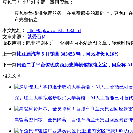
豆包官方此前对收费一事回应称：
豆包始终提供免费服务，在免费服务的基础上，豆包也在
布完整信息。
本文地址：
http://92jkw.com/32193.html
文章来源：
就爱百科
版权声明：
除非特别标注，否则均为本站原创文章，转载时请
上一篇
比亚迪汽车 5 月销量 383453 辆，同比增长 0.26%
下一篇
闲鱼二手平台惊现陕西历史博物馆镇馆之宝，回应称 A
相关文章
深圳理工大学拟逐步取消大学英语：AI人工智能已可替代
高管薪资归零、全员降薪！百强车商兰天集团回应暴雷传