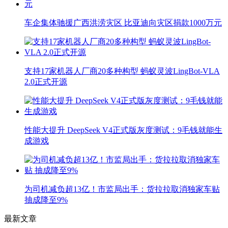
车企集体驰援广西洪涝灾区 比亚迪向灾区捐款1000万元
支持17家机器人厂商20多种构型 蚂蚁灵波LingBot-VLA
2.0正式开源
性能大提升 DeepSeek V4正式版灰度测试：9毛钱就能生
成游戏
为司机减负超13亿！市监局出手：货拉拉取消独家车贴
抽成降至9%
最新文章