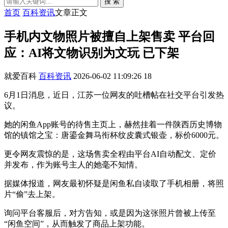
搜 索
首页
百科资讯
文章正文
手机内文物照片被擅自上架售卖 平台回
应：AI将文物识别为文玩 已下架
就爱百科
百科资讯
2026-06-02 11:09:26
18
6月1日消息，近日，江苏一位网友的吐槽帖在社交平台引发热
议。
她的闲鱼App账号的待售主页上，赫然挂着一件陕西历史博物
馆的镇馆之宝：唐鎏金舞马衔杯纹皮囊式银壶，标价6000元。
更令网友震惊的是，这场售卖全程由平台AI自动配文、定价
并发布，作为账号主人的她毫不知情。
据媒体报道，网友最初怀疑是闲鱼私自读取了手机相册，将照
片“偷”去上架。
询问平台客服后，对方告知，或是因为这张照片曾被上传至
“闲鱼空间”，从而触发了商品上架功能。