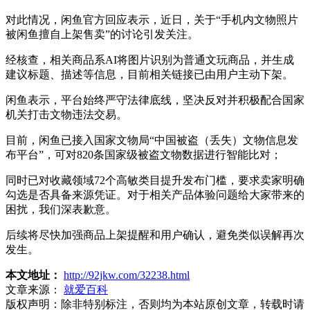
对此情况，闲鱼官方回应表示，近日，关于“手机内文物照片
被闲鱼擅自上架售卖”的讨论引发关注。
经核查，相关商品系AI将图片识别为普通文玩商品，并生成
建议标题、描述等信息，目前相关链接已由用户主动下架。
闲鱼表示，平台始终严守法律底线，坚决反对并积极配合国家
机关打击文物违法交易。
目前，闲鱼已接入国家文物局“中国被盗（丢失）文物信息发
布平台”，可对820条国家级被盗文物数据进行智能比对；
同时已对收藏领域72个高敏类目提升发布门槛，要求卖家明确
勾选是否具备来源凭证。对于相关产品体验问题给大家带来的
困扰，我们深表歉意。
后续将尽快加强商品上架提醒和用户确认，避免类似误解再次
发生。
本文地址：
http://92jkw.com/32238.html
文章来源：
就爱百科
版权声明：
除非特别标注，否则均为本站原创文章，转载时请