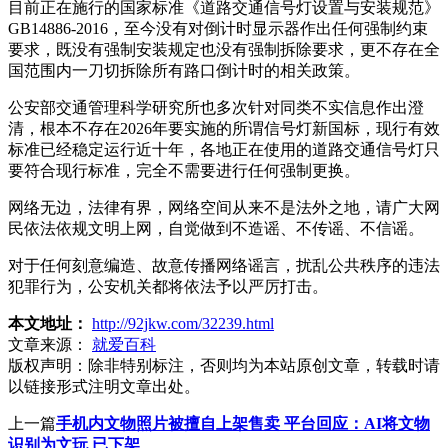
目前正在施行的国家标准《道路交通信号灯设置与安装规范》
GB14886-2016，至今没有对倒计时显示器作出任何强制约束
要求，既没有强制安装规定也没有强制拆除要求，更不存在全
国范围内一刀切拆除所有路口倒计时的相关政策。
公安部交通管理科学研究所也多次针对同类不实信息作出澄
清，根本不存在2026年要实施的所谓信号灯新国标，现行有效
标准已经稳定运行近十年，各地正在使用的道路交通信号灯只
要符合现行标准，完全不需要进行任何强制更换。
网络无边，法律有界，网络空间从来不是法外之地，请广大网
民依法依规文明上网，自觉做到不造谣、不传谣、不信谣。
对于任何刻意编造、故意传播网络谣言，扰乱公共秩序的违法
犯罪行为，公安机关都将依法予以严厉打击。
本文地址：
http://92jkw.com/32239.html
文章来源：
就爱百科
版权声明：
除非特别标注，否则均为本站原创文章，转载时请
以链接形式注明文章出处。
上一篇
手机内文物照片被擅自上架售卖 平台回应：AI将文物
识别为文玩 已下架