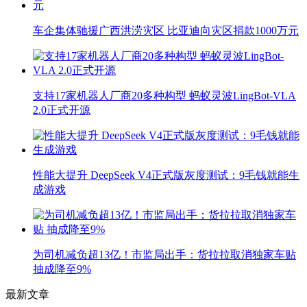
车企集体驰援广西洪涝灾区 比亚迪向灾区捐款1000万元
支持17家机器人厂商20多种构型 蚂蚁灵波LingBot-VLA
2.0正式开源
性能大提升 DeepSeek V4正式版灰度测试：9毛钱就能生
成游戏
为司机减负超13亿！市监局出手：货拉拉取消独家车贴
抽成降至9%
最新文章