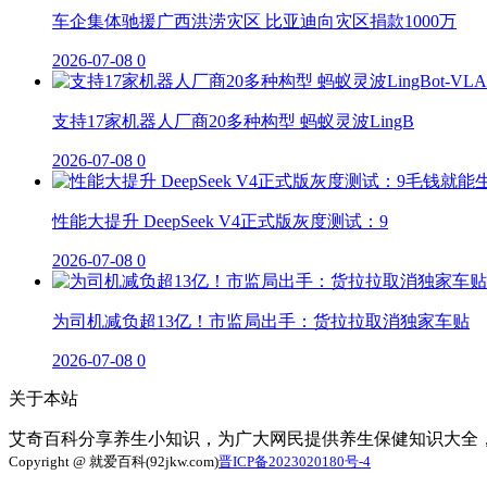
车企集体驰援广西洪涝灾区 比亚迪向灾区捐款1000万
2026-07-08
0
支持17家机器人厂商20多种构型 蚂蚁灵波LingB
2026-07-08
0
性能大提升 DeepSeek V4正式版灰度测试：9
2026-07-08
0
为司机减负超13亿！市监局出手：货拉拉取消独家车贴
2026-07-08
0
关于本站
艾奇百科分享养生小知识，为广大网民提供养生保健知识大全
Copyright @ 就爱百科(92jkw.com)
晋ICP备2023020180号-4