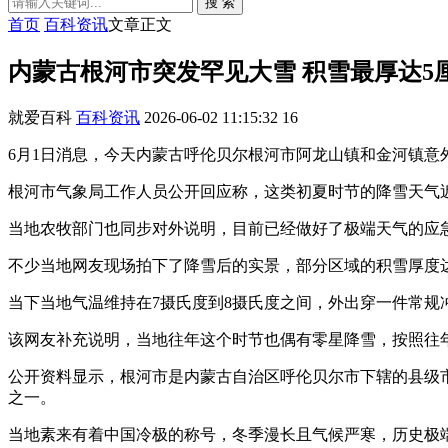
搜 索
首页
百科资讯
文章正文
内蒙古根河市突发罕见大雪 积雪最厚达5
就爱百科
百科资讯
2026-06-02 11:15:32
16
6月1日消息，今天内蒙古呼伦贝尔根河市阿龙山镇和金河镇
根河市气象局工作人员公开回应称，这类初夏时节的降雪天气
当地农牧部门也同步对外说明，目前已经做好了极端天气的应
不少当地网友现场拍下了降雪后的实景，部分区域的积雪厚度
当下当地气温维持在7摄氏度到8摄氏度之间，外出穿一件常规
该网友补充说明，当地往年这个时节也偶有零星降雪，按照往
公开资料显示，根河市是内蒙古自治区呼伦贝尔市下辖的县级市，地处大
之一。
当地素来有着中国冷极的称号，冬季漫长且气候严寒，历史极端