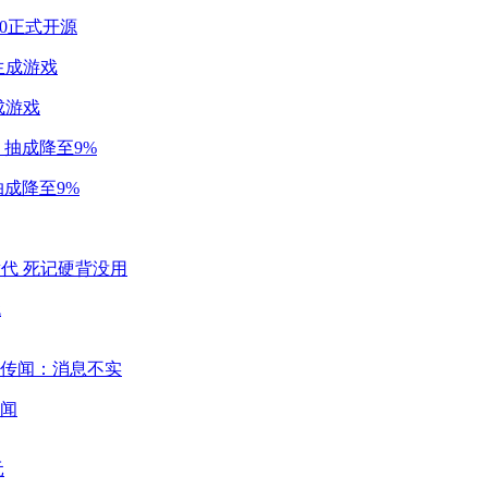
2.0正式开源
成游戏
成降至9%
代
闻