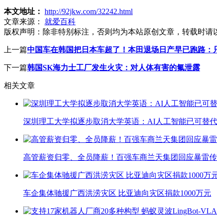
本文地址：
http://92jkw.com/32242.html
文章来源：
就爱百科
版权声明：
除非特别标注，否则均为本站原创文章，转载时请
上一篇
中国车在韩国把日本车超了！本田退场日产早已跑路：
下一篇
韩国SK海力士工厂发生火灾：对人体有害的氟泄露
相关文章
深圳理工大学拟逐步取消大学英语：AI人工智能已可替代
高管薪资归零、全员降薪！百强车商兰天集团回应暴雷传
车企集体驰援广西洪涝灾区 比亚迪向灾区捐款1000万元