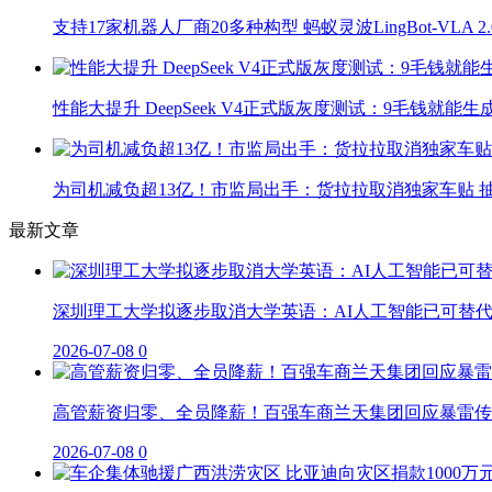
支持17家机器人厂商20多种构型 蚂蚁灵波LingBot-VLA 
性能大提升 DeepSeek V4正式版灰度测试：9毛钱就能生
为司机减负超13亿！市监局出手：货拉拉取消独家车贴 抽
最新文章
深圳理工大学拟逐步取消大学英语：AI人工智能已可替
2026-07-08
0
高管薪资归零、全员降薪！百强车商兰天集团回应暴雷传
2026-07-08
0