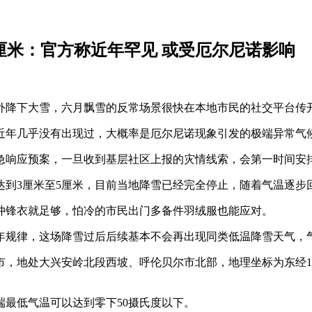
厘米：官方称近年罕见 或受厄尔尼诺影响
意外降下大雪，六月飘雪的反常场景很快在本地市民的社交平台传
近年几乎没有出现过，大概率是厄尔尼诺现象引发的极端异常气
急响应预案，一旦收到基层社区上报的灾情线索，会第一时间安
达到3厘米至5厘米，目前当地降雪已经完全停止，随着气温逐步
冲锋衣就足够，怕冷的市民出门多备件羽绒服也能应对。
年规律，这场降雪过后后续基本不会再出现同类低温降雪天气，
兴安岭北段西坡、呼伦贝尔市北部，地理坐标为东经120°12´～12
最低气温可以达到零下50摄氏度以下。