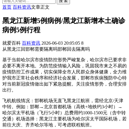
搜 索
首页
百科资讯
文章正文
黑龙江新增5例病例/黑龙江新增本土确诊
病例5例行程
就爱百科
百科资讯
2026-06-03 20:05:05
8
从黑龙江回邯郸需要隔离吗邯郸回去隔离吗
基于当前哈尔滨市疫情防控形势严峻复杂，哈尔滨市已要求非
必要不离开本地。为防范疫情输入风险，巩固我市来之不易的
疫情防控工作成果，切实保障全市人民群众身体健康，全力维
护我市正常社会秩序和经济社会发展，邯郸市疾病预防中心特
对当前新冠疫情做出如下紧急提醒。关注疫情形势，合理安排
出行。
飞机航线情况：邯郸机场无直飞黑龙江航班，需经北京/天津
中转。例如：邯郸→北京首都机场（高铁+地铁约3小时）→
哈尔滨太平机场（飞行5小时）总费用约1000-1500元（含中转
交通）机场选择：黑龙江主要机场为哈尔滨太平国际机场，若
前往大庆、齐齐哈尔等地，可考虑联程航班。