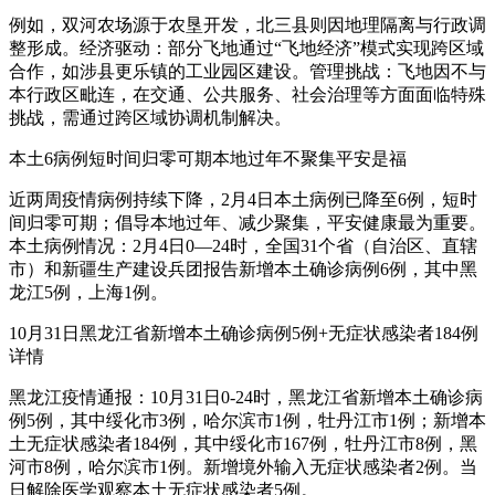
例如，双河农场源于农垦开发，北三县则因地理隔离与行政调
整形成。经济驱动：部分飞地通过“飞地经济”模式实现跨区域
合作，如涉县更乐镇的工业园区建设。管理挑战：飞地因不与
本行政区毗连，在交通、公共服务、社会治理等方面面临特殊
挑战，需通过跨区域协调机制解决。
本土6病例短时间归零可期本地过年不聚集平安是福
近两周疫情病例持续下降，2月4日本土病例已降至6例，短时
间归零可期；倡导本地过年、减少聚集，平安健康最为重要。
本土病例情况：2月4日0—24时，全国31个省（自治区、直辖
市）和新疆生产建设兵团报告新增本土确诊病例6例，其中黑
龙江5例，上海1例。
10月31日黑龙江省新增本土确诊病例5例+无症状感染者184例
详情
黑龙江疫情通报：10月31日0-24时，黑龙江省新增本土确诊病
例5例，其中绥化市3例，哈尔滨市1例，牡丹江市1例；新增本
土无症状感染者184例，其中绥化市167例，牡丹江市8例，黑
河市8例，哈尔滨市1例。新增境外输入无症状感染者2例。当
日解除医学观察本土无症状感染者5例。